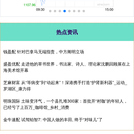
热点资讯
钱盈配 针对巴拿马无端指责，中方阐明立场
盛盈优配 走进他的草书世界，书法家、诗人、理论家沈鹏回顾展在上
海美术馆开幕
芝麻财富 从“等病变”到“动起来”！深港携手打造“护肾新利器”_运动_
罗湖区_康力得
明珠国际 土味变洋气，一个县扎堆300家：首批开“村咖”的年轻人，
已经亏了上百万_咖啡馆_乡村_消费
金牛速配 试驾铂智7: 中国人做的丰田, 终于“对味儿”了