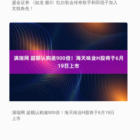
盛金证券 《如龙 极3》红白歌会传奇歌手和田现子加入
支线角色！
满瑞网 超额认购逾900倍！海天味业H股将于6月19日
上市