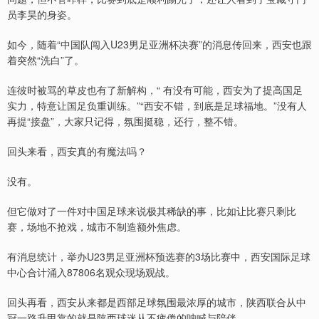
员李昊的身姿。
如今，随着“中国队闯入U23男足亚洲杯决赛”的消息传回来，西安也跟
着突然“洗白”了。
连彼时被骂的草皮也有了新解构，“ 有没有可能，西安为了提高国足
实力，特意让国足负重训练。”“西安不错，到底是足球福地。”没有人
再提“接盘”，大家只记得，氛围挺稳，还行，整不错。
回头来看，西安真的有魔法吗？
没有。
但它做对了一件对中国足球来说极其稀缺的事，比如让比赛只剩比
赛，场地不抢戏，城市不制造额外焦虑。
有消息统计，举办U23男足亚洲杯预选赛的3场比赛中，西安国际足球
中心合计涌入87806名观众现场观战。
回头再看，西安从来都是西部足球氛围最浓厚的城市，陕西联合从中
冠一路升甲靠的就是陕西球迷从不疲倦的呐喊与陪伴。