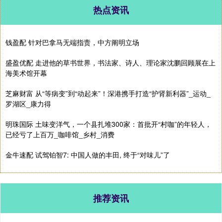
热点资讯
钱盈配 针对巴拿马无端指责，中方阐明立场
盛盈优配 走进他的草书世界，书法家、诗人、理论家沈鹏回顾展在上
海美术馆开幕
芝麻财富 从“等病变”到“动起来”！深港携手打造“护肾新利器”_运动_
罗湖区_康力得
明珠国际 土味变洋气，一个县扎堆300家：首批开“村咖”的年轻人，
已经亏了上百万_咖啡馆_乡村_消费
金牛速配 试驾铂智7: 中国人做的丰田, 终于“对味儿”了
推荐资讯