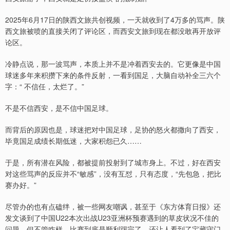
2025年6月17日的陕西文旅共创视频，一天就收到了4万多的骂声。陕
西文旅被喷的直接关闭了评论区，而西安文旅到现在都没敢再开放评
论区。
冷静点说，那一波骂声，本质上并不是冲着西安去的。它更像是中国
球迷多年来积攒下来的条件反射，一看到国足，大脑自动补全三六个
字：“ 不信任，太烂了。”
不是不信西安，是不信中国足球。
而背后的原因也是，球迷把对中国足球，足协的怒火都撒向了西安，
毕竟国足成绩长期低迷，大家积怨已久……
于是，所有潜在风险，都被提前投射到了城市身上。不过，好在西安
对这些骂声的反应并不“敏感”，没有互怼，只有态度，“先包急，把比
赛办好。”
尽管办的也有点磕绊，被一些网友嘲讽，甚至于《东方体育日报》还
发文谈到了中国U22本次出战U23亚洲杯预赛遇到的草皮状况不佳的
问题，但不管咋样，比赛到底是顺利踢完了，还让人看到了宝藏守门