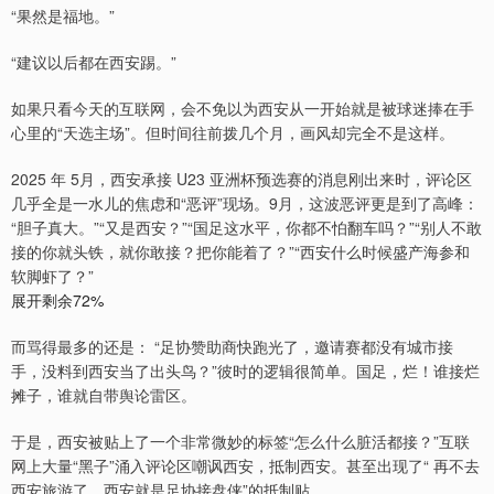
“果然是福地。”
“建议以后都在西安踢。”
如果只看今天的互联网，会不免以为西安从一开始就是被球迷捧在手
心里的“天选主场”。但时间往前拨几个月，画风却完全不是这样。
2025 年 5月，西安承接 U23 亚洲杯预选赛的消息刚出来时，评论区
几乎全是一水儿的焦虑和“恶评”现场。9月，这波恶评更是到了高峰：
“胆子真大。”“又是西安？”“国足这水平，你都不怕翻车吗？”“别人不敢
接的你就头铁，就你敢接？把你能着了？”“西安什么时候盛产海参和
软脚虾了？”
展开剩余72%
而骂得最多的还是： “足协赞助商快跑光了，邀请赛都没有城市接
手，没料到西安当了出头鸟？”彼时的逻辑很简单。国足，烂！谁接烂
摊子，谁就自带舆论雷区。
于是，西安被贴上了一个非常微妙的标签“怎么什么脏活都接？”互联
网上大量“黑子”涌入评论区嘲讽西安，抵制西安。甚至出现了“ 再不去
西安旅游了，西安就是足协接盘侠”的抵制贴。