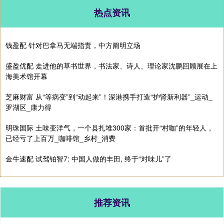
热点资讯
钱盈配 针对巴拿马无端指责，中方阐明立场
盛盈优配 走进他的草书世界，书法家、诗人、理论家沈鹏回顾展在上
海美术馆开幕
芝麻财富 从“等病变”到“动起来”！深港携手打造“护肾新利器”_运动_
罗湖区_康力得
明珠国际 土味变洋气，一个县扎堆300家：首批开“村咖”的年轻人，
已经亏了上百万_咖啡馆_乡村_消费
金牛速配 试驾铂智7: 中国人做的丰田, 终于“对味儿”了
推荐资讯