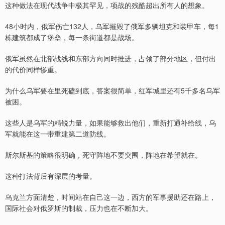
这种做法在现代战争中极其罕见，项战的残酷超出所有人的想象。
48小时内，俄军伤亡132人，乌军摧毁了俄军多辆坦克和装甲车，每1
栋建筑都成了堡垒，每一条街道都是战场。
俄军虽然在北部战线和东部方向同时推进，占领了部分地区，但付出
的代价同样惨重。
为什么乌军要在里死磕到底，答案很简单，红军城里还有5千多名乌军
被困。
这些人是乌军的精锐力量，如果能够救出他们，重新打通补给线，乌
军就能在这一带重建第二道防线。
斯尔斯基的策略很明确，死守阵地不要突围，阵地在希望就在。
这种打法背后有深层的考量。
乌克兰方面清楚，时间站在自己这一边，西方的军事援助还在路上，
国际社会对俄罗斯的制裁，压力也在不断加大。