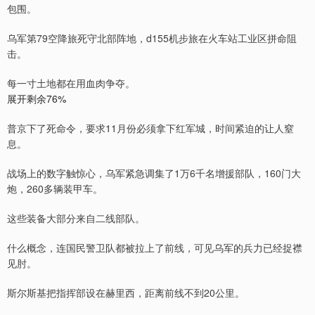
包围。
乌军第79空降旅死守北部阵地，d155机步旅在火车站工业区拼命阻
击。
每一寸土地都在用血肉争夺。
展开剩余76%
普京下了死命令，要求11月份必须拿下红军城，时间紧迫的让人窒
息。
战场上的数字触惊心，乌军紧急调集了1万6千名增援部队，160门大
炮，260多辆装甲车。
这些装备大部分来自二线部队。
什么概念，连国民警卫队都被拉上了前线，可见乌军的兵力已经捉襟
见肘。
斯尔斯基把指挥部设在赫里西，距离前线不到20公里。