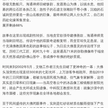
吞噬无数船只。海通禅师目睹惨剧，发愿凿山为佛，以镇水患。他招
募的两位石匠各执己见：急性子的石虚主张雕刻千尊小佛，沉稳的石
诚则坚持要造一座山岳般的巨像。最终禅师让两人分头开工，自己则
四处化缘筹集资金。
展开剩余66%
故事在这里出现戏剧性转折。当地贪官欲强夺建佛善款，海通禅师竟
当场剜目明志。传说中他的双眼奇迹般复明，而贪官却失足悬崖。这
个充满佛教因果色彩的故事钱坛子，为日后大佛显灵的传说埋下伏
笔。历经三代工匠、耗时九十年，这座通高71米的弥勒佛像终于端坐
在天然形成的卧佛山形中，形成佛中有佛的绝妙景观。
时间来到2002年5月，文物工作者汪先生目睹了更神奇的一幕：大佛
头顶突然出现直径300米的七彩光环，上万游客争相跪拜。类似2019
年的三日同辉现象，都被当地居民视为佛迹。但气象专家解释，这些
其实是日晕和幻日现象——当高空卷云中的冰晶像三棱镜般折射阳光
时，就会产生光环或太阳虚像。中科院王教授补充道：就像沙漠中的
海市蜃楼，这些光学现象在全球各地都会发生。
至于民间盛传的大佛闭眼事件，实则是红砂岩材质在酸雨侵蚀下产生