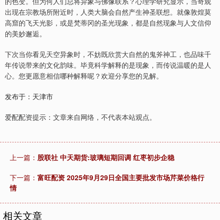
的色变。但为何人们总将异象与佛像联系？心理学研究显示，当奇观
出现在宗教场所附近时，人类大脑会自然产生神圣联想。就像敦煌莫
高窟的飞天光影，或是梵蒂冈的圣光现象，都是自然现象与人文信仰
的美妙邂逅。
下次当你看见天空异象时，不妨既欣赏大自然的鬼斧神工，也品味千
年传说带来的文化韵味。毕竟科学解释的是现象，而传说温暖的是人
心。您更愿意相信哪种解释呢？欢迎分享您的见解。
发布于：天津市
爱配配资提示：文章来自网络，不代表本站观点。
上一篇：
股联社 中天期货:玻璃短期回调 红枣初步企稳
下一篇：
富旺配资 2025年9月29日全国主要批发市场芹菜价格行
情
相关文章