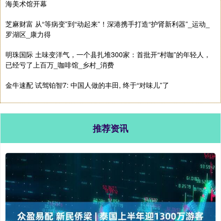
海美术馆开幕
芝麻财富 从“等病变”到“动起来”！深港携手打造“护肾新利器”_运动_
罗湖区_康力得
明珠国际 土味变洋气，一个县扎堆300家：首批开“村咖”的年轻人，
已经亏了上百万_咖啡馆_乡村_消费
金牛速配 试驾铂智7: 中国人做的丰田, 终于“对味儿”了
推荐资讯