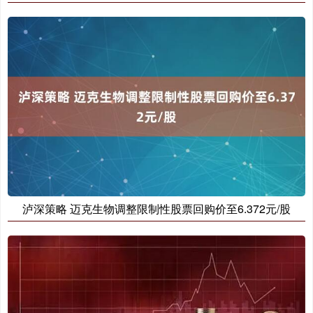
泸深策略 迈克生物调整限制性股票回购价至6.372元/股