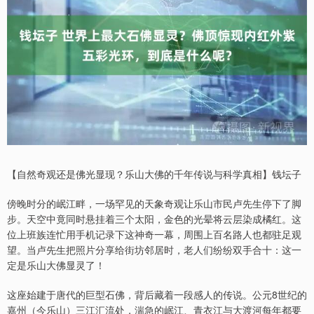
【自然奇观还是佛光显现？乐山大佛的千年传说与科学真相】钱坛子
傍晚时分的岷江畔，一场罕见的天象奇观让乐山市民卢先生停下了脚
步。天空中竟同时悬挂着三个太阳，金色的光晕将云层染成橘红。这
位上班族连忙用手机记录下这神奇一幕，周围上百名路人也都驻足观
望。当卢先生把照片分享给街坊邻居时，老人们纷纷双手合十：这一
定是乐山大佛显灵了！
这座始建于唐代的巨型石佛，背后藏着一段感人的传说。公元8世纪的
嘉州（今乐山）三江汇流处，湍急的岷江、青衣江与大渡河每年都要