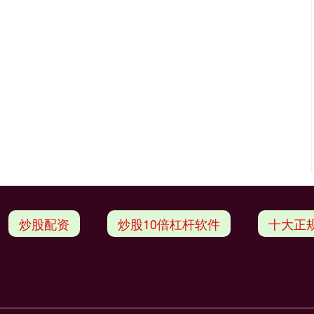
炒股配资
炒股10倍杠杆软件
十大正