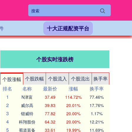
件
十大正规配资平台
个股实时涨跌榜
个股跌幅
个股流入
个股流出
换手率
个股涨幅
排名
名称
最新价
涨幅
换手率
1
N津富
37.49
114.72%
77.46%
2
威尔高
39.83
20.01%
17.76%
3
锴威特
77.82
20.00%
1.17%
4
科翔股份
64.32
20.00%
12.21%
5
蜀道装备
33.61
19.99%
11.69%