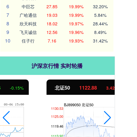
6
中巨芯
27.85
19.99%
32.20%
7
广哈通信
19.03
19.99%
5.84%
8
欣天科技
18.02
19.97%
28.44%
9
飞天诚信
12.56
19.96%
8.49%
10
任子行
7.16
19.93%
31.42%
沪深京行情 实时轮播
北证50
1122.88
创业
3.42
0.30%