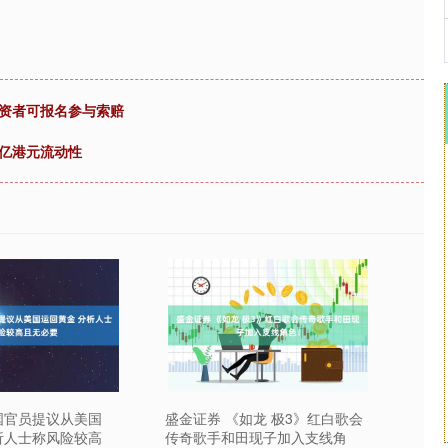
投资者可报名参与索赔
1亿港元流动性
国官员提议从美国
盛金证券 《如龙 极3》红白歌会
析人士称风险较高
传奇歌手和田现子加入支线角