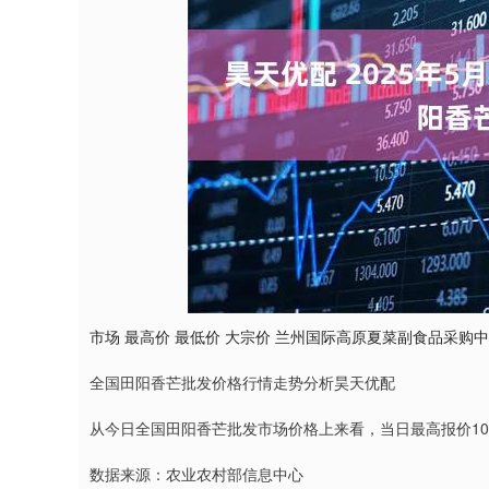
深证成指
14110.12
1.92
0.57%
-34.08
-
市场 最高价 最低价 大宗价 兰州国际高原夏菜副食品采购中心 10.
全国田阳香芒批发价格行情走势分析昊天优配
从今日全国田阳香芒批发市场价格上来看，当日最高报价10.80
数据来源：农业农村部信息中心