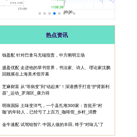
热点资讯
钱盈配 针对巴拿马无端指责，中方阐明立场
盛盈优配 走进他的草书世界，书法家、诗人、理论家沈鹏
回顾展在上海美术馆开幕
芝麻财富 从“等病变”到“动起来”！深港携手打造“护肾新利
器”_运动_罗湖区_康力得
明珠国际 土味变洋气，一个县扎堆300家：首批开“村
咖”的年轻人，已经亏了上百万_咖啡馆_乡村_消费
金牛速配 试驾铂智7: 中国人做的丰田, 终于“对味儿”了