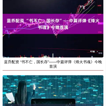
蓝乔配资 “书不亡，国长存”——中篇评弹《烽火书魂》今晚
首演