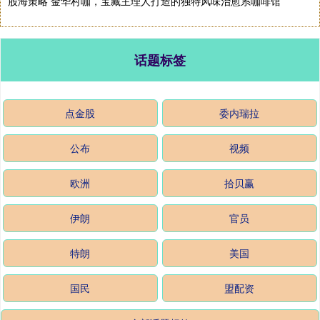
股海策略 金华村咖，宝藏主理人打造的独特风味治愈系咖啡馆
话题标签
点金股
委内瑞拉
公布
视频
欧洲
拾贝赢
伊朗
官员
特朗
美国
国民
盟配资