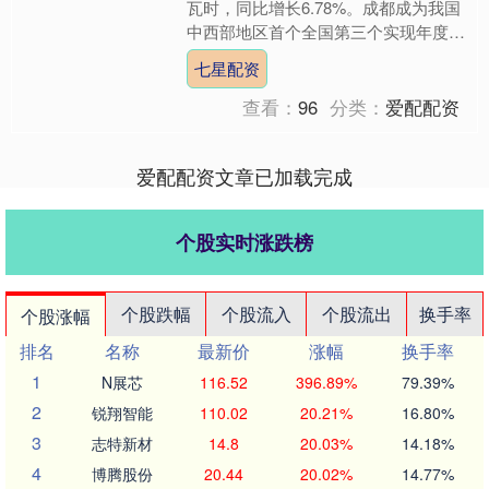
瓦时，同比增长6.78%。成都成为我国
中西部地区首个全国第三个实现年度全
社会用电量、售电量“双千亿”的省会城
七星配资
市。 来源：金融....
查看：
96
分类：
爱配配资
爱配配资文章已加载完成
个股实时涨跌榜
个股跌幅
个股流入
个股流出
换手率
个股涨幅
排名
名称
最新价
涨幅
换手率
1
N展芯
116.52
396.89%
79.39%
2
锐翔智能
110.02
20.21%
16.80%
3
志特新材
14.8
20.03%
14.18%
4
博腾股份
20.44
20.02%
14.77%