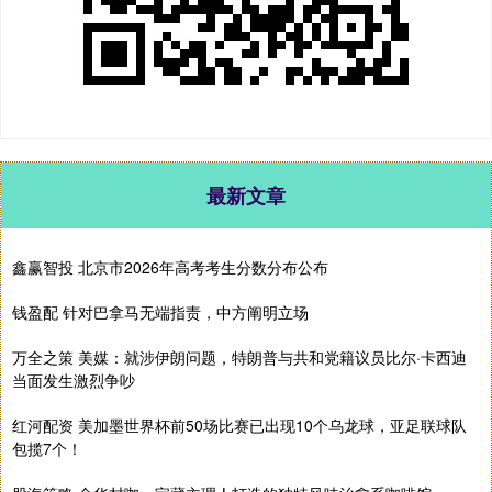
最新文章
鑫赢智投 北京市2026年高考考生分数分布公布
钱盈配 针对巴拿马无端指责，中方阐明立场
万全之策 美媒：就涉伊朗问题，特朗普与共和党籍议员比尔·卡西迪
当面发生激烈争吵
红河配资 美加墨世界杯前50场比赛已出现10个乌龙球，亚足联球队
包揽7个！