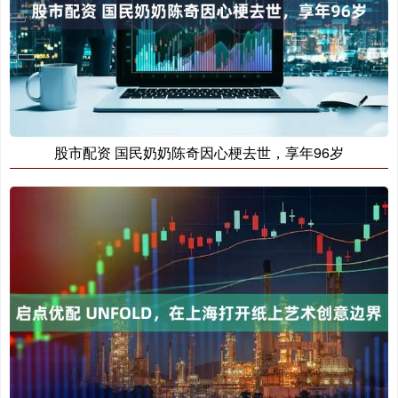
股市配资 国民奶奶陈奇因心梗去世，享年96岁