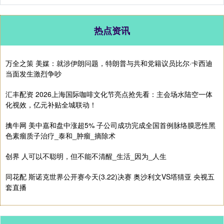
热点资讯
万全之策 美媒：就涉伊朗问题，特朗普与共和党籍议员比尔·卡西迪
当面发生激烈争吵
汇丰配资 2026上海国际咖啡文化节亮点抢先看：主会场水陆空一体
化视效，亿元补贴全城联动！
擒牛网 美中嘉和盘中涨超5% 子公司成功完成全国首例脉络膜恶性黑
色素瘤质子治疗_泰和_肿瘤_摘除术
创界 人可以不聪明，但不能不清醒_生活_因为_人生
同花配 斯诺克世界公开赛今天(3.22)决赛 奥沙利文VS塔猜亚 央视五
套直播