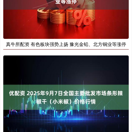
真牛所配资 有色板块强势上扬 豫光金铅、北方铜业等涨停