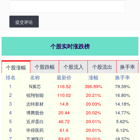
提交评论
个股实时涨跌榜
个股跌幅
个股流入
个股流出
换手率
个股涨幅
排名
名称
最新价
涨幅
换手率
1
N展芯
116.52
396.89%
79.39%
2
锐翔智能
110.02
20.21%
16.80%
3
志特新材
14.8
20.03%
14.18%
4
博腾股份
20.44
20.02%
14.77%
5
近岸蛋白
46.72
20.01%
5.62%
6
毕得医药
61.6
20.01%
6.12%
7
五洲医疗
83.62
20.01%
18.37%