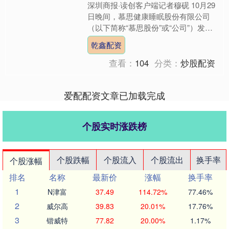
深圳商报·读创客户端记者穆砚 10月29
日晚间，慕思健康睡眠股份有限公司
（以下简称“慕思股份”或“公司”）发布
2025年第三季度报告。报告显示公司
乾鑫配资
第三季度营业收....
查看：
104
分类：
炒股配资
爱配配资文章已加载完成
个股实时涨跌榜
个股跌幅
个股流入
个股流出
换手率
个股涨幅
排名
名称
最新价
涨幅
换手率
1
N津富
37.49
114.72%
77.46%
2
威尔高
39.83
20.01%
17.76%
3
锴威特
77.82
20.00%
1.17%