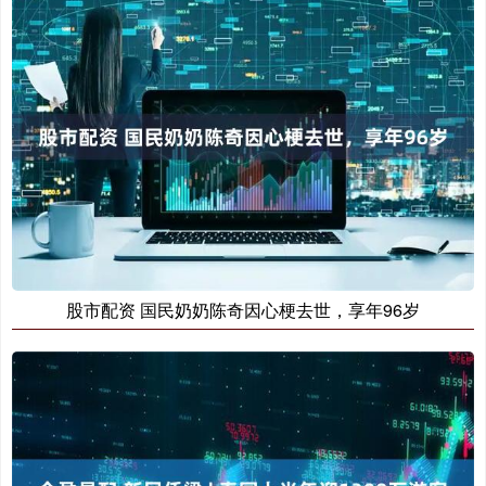
股市配资 国民奶奶陈奇因心梗去世，享年96岁