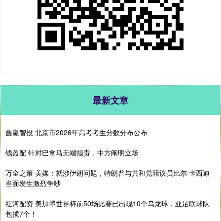
最新文章
鑫赢智投 北京市2026年高考考生分数分布公布
钱盈配 针对巴拿马无端指责，中方阐明立场
万全之策 美媒：就涉伊朗问题，特朗普与共和党籍议员比尔·卡西迪
当面发生激烈争吵
红河配资 美加墨世界杯前50场比赛已出现10个乌龙球，亚足联球队
包揽7个！