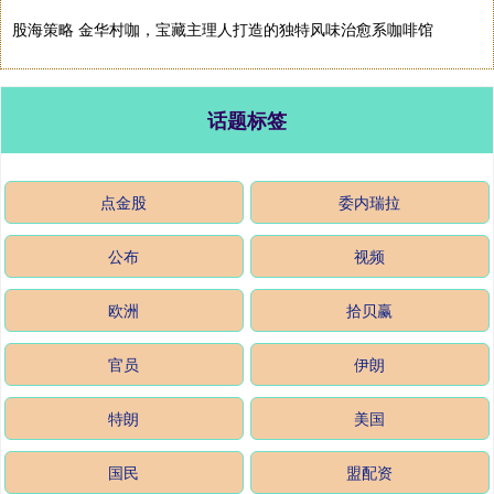
股海策略 金华村咖，宝藏主理人打造的独特风味治愈系咖啡馆
话题标签
点金股
委内瑞拉
公布
视频
欧洲
拾贝赢
官员
伊朗
特朗
美国
国民
盟配资