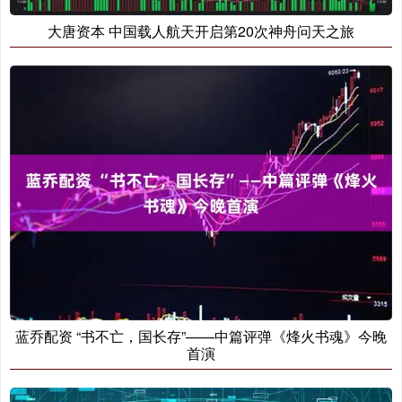
大唐资本 中国载人航天开启第20次神舟问天之旅
蓝乔配资 “书不亡，国长存”——中篇评弹《烽火书魂》今晚
首演