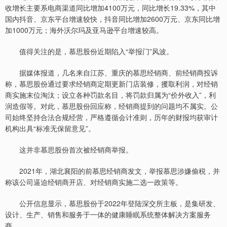
收增长主要系电商渠道同比增加4100万元，同比增长19.33%，其中
国内抖音、京东平台增速较快，抖音同比增加2600万元、京东同比增
加1000万元；海外沃尔玛及亚马逊平台增速较高。
值得关注的是，慕思股份近期陷入“举报门”风波。
据媒体报道，几名来自江苏、重庆的慕思经销商、前经销商投诉
称，慕思股份通过要求经销商定期更新门店装修，攫取利润，对经销
商实施末位淘汰；设立各种罚款名目，将罚款归属为“价外收入”，利
润造假等。对此，慕思股份回应称，经销商提到的问题均不属实。公
司始终坚持合法合规经营，严格遵循会计准则，历年的财报均获审计
机构出具“标准无保留意见”。
这并非慕思股份首次被经销商举报。
2021年，湖北襄阳的前慕思经销商发文，举报慕思涉嫌偷税，并
称该公司逼迫经销商开店、对经销商实施二选一政策等。
公开信息显示，慕思股份于2022年登陆深交所主板，是集研发、
设计、生产、销售和服务于一体的健康睡眠系统整体解决方案服务
商。