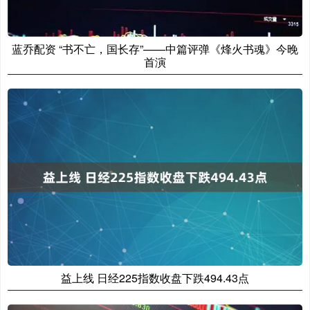
蓝乔配资 “书不亡，国长存”——中篇评弹《烽火书魂》今晚
首演
益上线 日经225指数收盘下跌494.43点