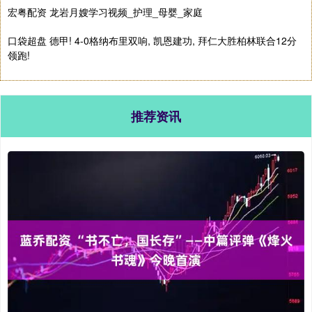
宏粤配资 龙岩月嫂学习视频_护理_母婴_家庭
口袋超盘 德甲! 4-0格纳布里双响, 凯恩建功, 拜仁大胜柏林联合12分
领跑!
推荐资讯