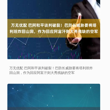
万无优配 巴阿和平谈判破裂！巴防长威胁要将塔利班炸
回山洞，作为回应阿富汗则大秀残缺的空军