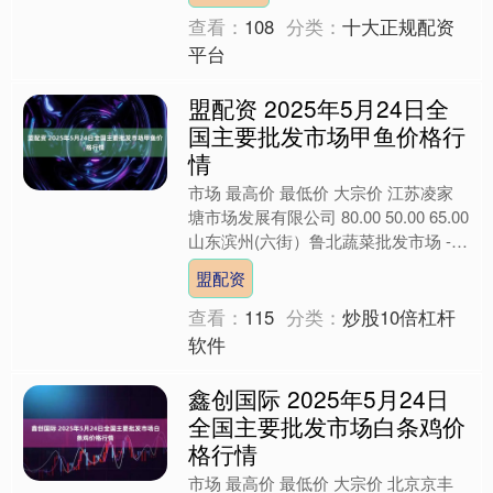
查看：
108
分类：
十大正规配资
平台
盟配资 2025年5月24日全
国主要批发市场甲鱼价格行
情
市场 最高价 最低价 大宗价 江苏凌家
塘市场发展有限公司 80.00 50.00 65.00
山东滨州(六街）鲁北蔬菜批发市场 -- -
- 70.00 河南万邦....
盟配资
查看：
115
分类：
炒股10倍杠杆
软件
鑫创国际 2025年5月24日
全国主要批发市场白条鸡价
格行情
市场 最高价 最低价 大宗价 北京京丰