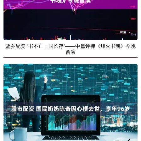
蓝乔配资 “书不亡，国长存”——中篇评弹《烽火书魂》今晚
首演