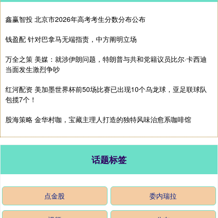
鑫赢智投 北京市2026年高考考生分数分布公布
钱盈配 针对巴拿马无端指责，中方阐明立场
万全之策 美媒：就涉伊朗问题，特朗普与共和党籍议员比尔·卡西迪
当面发生激烈争吵
红河配资 美加墨世界杯前50场比赛已出现10个乌龙球，亚足联球队
包揽7个！
股海策略 金华村咖，宝藏主理人打造的独特风味治愈系咖啡馆
话题标签
点金股
委内瑞拉