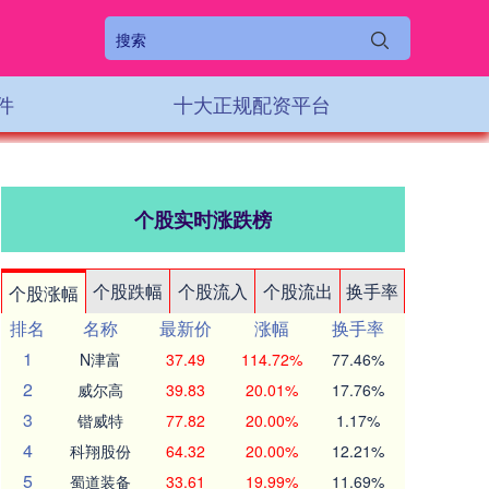
件
十大正规配资平台
个股实时涨跌榜
个股跌幅
个股流入
个股流出
换手率
个股涨幅
排名
名称
最新价
涨幅
换手率
1
N津富
37.49
114.72%
77.46%
2
威尔高
39.83
20.01%
17.76%
3
锴威特
77.82
20.00%
1.17%
4
科翔股份
64.32
20.00%
12.21%
5
蜀道装备
33.61
19.99%
11.69%