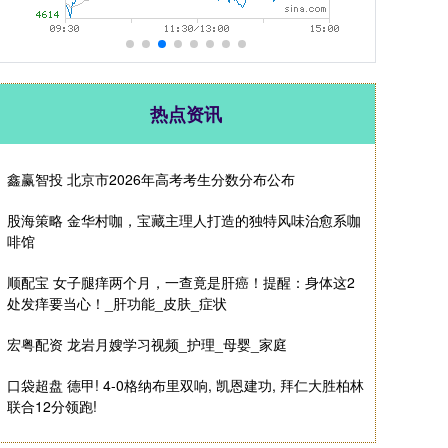
热点资讯
鑫赢智投 北京市2026年高考考生分数分布公布
股海策略 金华村咖，宝藏主理人打造的独特风味治愈系咖
啡馆
顺配宝 女子腿痒两个月，一查竟是肝癌！提醒：身体这2
处发痒要当心！_肝功能_皮肤_症状
宏粤配资 龙岩月嫂学习视频_护理_母婴_家庭
口袋超盘 德甲! 4-0格纳布里双响, 凯恩建功, 拜仁大胜柏林
联合12分领跑!