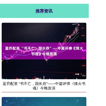
推荐资讯
蓝乔配资 “书不亡，国长存”——中篇评弹《烽火书
魂》今晚首演