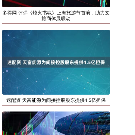
多得网 评弹《烽火书魂》上海旅游节首演，助力文
旅商体展联动
速配资 天富能源为间接控股股东提供4.5亿担保