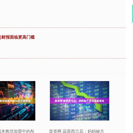
US)财报面临更高门槛
成本教培加盟中的AI
壹资网 蒜蓉西兰花：妈妈秘方