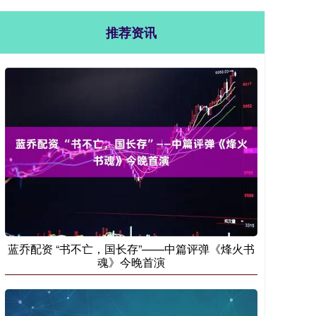
推荐资讯
蓝乔配资 “书不亡，国长存”——中篇评弹《烽火书
魂》今晚首演