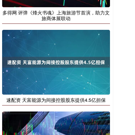
多得网 评弹《烽火书魂》上海旅游节首演，助力文
旅商体展联动
速配资 天富能源为间接控股股东提供4.5亿担保