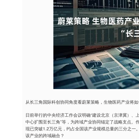
沪深300
4658.15
58.49
1.86%
57.22
1.
从长三角国际科创协同角度看蔚莱策略，生物医药产业将如
日前举行的中央经济工作会议明确“建设北京（京津冀）、上
中心扩围至长三角”等，为跨域产业协同锚定了战略支点。
现已突破1.2万亿元，约占全国该产业规模总量的三分之
该产业的跨域融合？