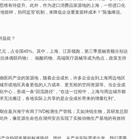
思维有待提升。此外，作为进口消费品策源地的上海，一些进口化
地留样，协同监管’机制，来降低企业重复留样成本？”陈逸峰说。
何益处？
0亿元，占全国45%。其中，上海、江苏领跑，第三季度融资额分别达
ADC（抗体偶联药物）、核酸药物、高端医疗器械等成为热点，政策支持
物医药产业的策源地，随着企业成长，许多企业会到上海周边地区
城市或地区具备更低的人力成本、更充裕的空间资源等。当企业成
中心，形成一条“回流路径”，“在这一过程中，上海与周边城市都
求无法搬迁，各地实际上共享的是企业成长带来的增量红利”。
期在嘉兴海宁布局了IVD检测生产管线；又如泱锐生物，其研发总部
此外，像笙源生命也在湖州安吉实现了实验动物生产基地的有效转
与产业协同发展的标准路径。因此，从产业实际需求出发，我们需要