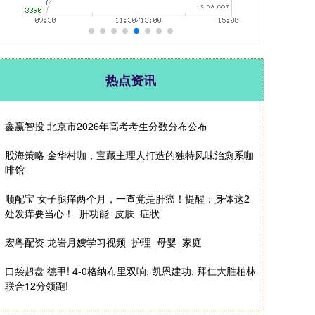
热点资讯
鑫赢智投 北京市2026年高考考生分数分布公布
股海策略 金华村咖，宝藏主理人打造的独特风味治愈系咖
啡馆
顺配宝 女子腿痒两个月，一查竟是肝癌！提醒：身体这2
处发痒要当心！_肝功能_皮肤_症状
宏粤配资 龙岩月嫂学习视频_护理_母婴_家庭
口袋超盘 德甲! 4-0格纳布里双响, 凯恩建功, 拜仁大胜柏林
联合12分领跑!