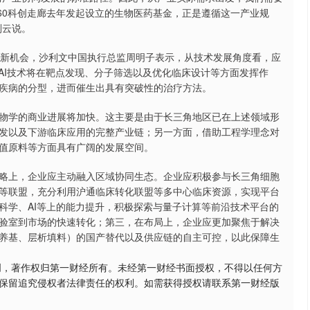
60科创走廊去年发起设立的生物医药基金，正是遵循这一产业规
刘云说。
、新机会，沙利文中国执行总监周明子表示，从技术发展角度看，应
AI技术将在靶点发现、分子筛选以及优化临床设计等方面发挥作
疾病的分型，进而催生出具有突破性的治疗方法。
物学的商业进展将加快。这主要是由于长三角地区已在上述领域形
发以及下游临床应用的完整产业链；另一方面，借助工程学理念对
值原料等方面具有广阔的发展空间。
略上，企业应主动融入区域协同生态。企业应积极参与长三角细胞
等联盟，充分利用沪通临床转化联盟等多中心临床资源，实现平台
科学、AI等上的能力提升，积极探索与量子计算等前沿技术平台的
验室到市场的快速转化；第三，在布局上，企业应更加聚焦于解决
养基、层析填料）的国产替代以及供应链的自主可控，以此保障生
创，著作权归第一财经所有。未经第一财经书面授权，不得以任何方
保留追究侵权者法律责任的权利。如需获得授权请联系第一财经版