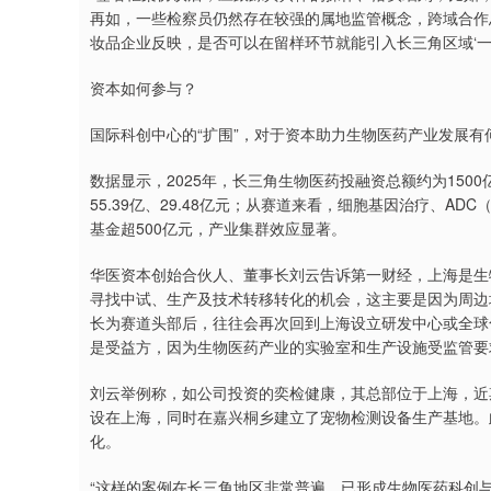
再如，一些检察员仍然存在较强的属地监管概念，跨域合作
妆品企业反映，是否可以在留样环节就能引入长三角区域‘一
资本如何参与？
国际科创中心的“扩围”，对于资本助力生物医药产业发展有
数据显示，2025年，长三角生物医药投融资总额约为150
55.39亿、29.48亿元；从赛道来看，细胞基因治疗、
基金超500亿元，产业集群效应显著。
华医资本创始合伙人、董事长刘云告诉第一财经，上海是生
寻找中试、生产及技术转移转化的机会，这主要是因为周边
长为赛道头部后，往往会再次回到上海设立研发中心或全球化
是受益方，因为生物医药产业的实验室和生产设施受监管要
刘云举例称，如公司投资的奕检健康，其总部位于上海，近
设在上海，同时在嘉兴桐乡建立了宠物检测设备生产基地。
化。
“这样的案例在长三角地区非常普遍，已形成生物医药科创