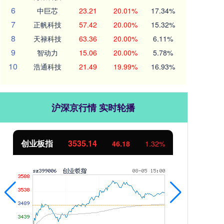
6
中巨芯
23.21
20.01%
17.34%
7
正帆科技
57.42
20.00%
15.32%
8
天禄科技
63.36
20.00%
6.11%
9
智动力
15.06
20.00%
5.78%
10
浩通科技
21.49
19.99%
16.93%
沪深京行情 实时轮播
创业板指
3535.14
基
46.18
1.32%