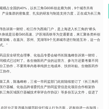
模占全国的40%，以长三角G60科创走廊为例，9个城市共有
7%。产业集群的密集度、扎实的研发与制造支持力度，正在成为长三角
苏伟告诉第一财经，松江作为西南门户，是上海进入长三角的“桥头
其本身就是沿着G60高速、沪苏湖高铁等为交通要道，来汇聚各类科创
莱策略，在嘉兴、苏州、芜湖等9个兄弟城市进行制造互补，这一合
式。”
药品安全研究会理事、化妆品专委会秘书长陈逸峰告诉第一财经，
同模式已过时了。各生物医药产业的运营方、参与方还要考量不同
分工协作，不要简单内卷单纯拼土地成本、扶持补贴。生物医药作
工协作。
策工具，陈逸峰称，三省一市药监部门此前陆续签订了《长三角药
医疗器械、化妆品跨省委托生产协同监管信息化项目合作框架协
长三角区域医疗器械技术审评合作协议》等多份互认文件，促进了
，在区分正常违规与规范职业打假人行为方面，还有待进一步加强；