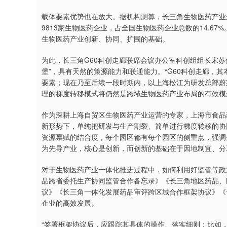
载体要素优势也在放大。据机构测算，长三角生物医药产业规
9813家生物医药企业，占全国生物医药企业总数的14.6
生物医药产业创新、协同、扩围的基础。
为此，长三角G60科创走廊联席会议办公室科创组组长宋
堡”，具有天然的策源能力和联通能力。“G60科创走廊，
要素；现在乃至后续一段时期内，以上海松江为研发总部蔚
理的梯度转移模式将仍然是跨域生物医药产业布局的有效模
作为深耕上海自贸区生物医药产业运营的专家，上海市食品
新形势下，单纯把研发与生产割裂、简单进行梯度转移的协
资源禀赋的结合度，每个园区都有每个园区的侧重点，强调
为先导产业，核心是创新，而创新的基础在于因地制宜、分
对于生物医药产业一体化推进过程中，如何利用好监管等政
品跨省委托生产协同监管合作备忘录》《长三角地区药品、
议》《长三角一体化发展药品审评跨区域合作框架协议》《
企业的高效发展。
“签署框架协议后，应跟踪其具体的操作、落实细则；比如