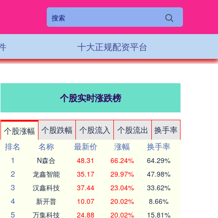
件
十大正规配资平台
个股实时涨跌榜
个股跌幅
个股流入
个股流出
换手率
个股涨幅
排名
名称
最新价
涨幅
换手率
1
N森合
48.31
66.24%
64.29%
2
龙鑫智能
35.17
29.97%
47.98%
3
汉鑫科技
37.44
23.04%
33.62%
4
新开普
10.07
20.02%
8.66%
5
万集科技
24.88
20.02%
15.81%