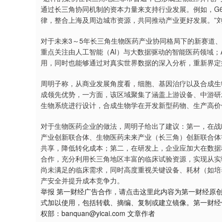
通过长三角协同机制的资本力量来支持行业发展。例如，G
律，整合上海及周边城市资源，共同推动产业更好发展。”
对于未来3～5年长三角生物医药产业协同格局下的新赛道
重点关注由人工智能（AI）与大数据驱动的智能医药领域；
用，同时也能够通过对真实世界数据的深入分析，重新界定
周明子称，从商业发展角度看，细胞、基因治疗以及合成生
成领先优势，一方面，该区域聚集了涵盖上游设备、中游研
生物系统进行设计，合成生物学在开发新型药物、生产高价
对于生物医药企业的做法，周明子给出了建议：第一，在战
产业创新联合体、生物医药未来产业（长三角）创新联合体
共享，降低转化成本；第二，在研发上，企业应加大在数据
合作，充分利用长三角地区丰富的临床试验资源，实现从实
尚未满足的临床需求，同时高度重视关键设备、耗材（如培
产安全并提升成本竞争力。
举报 第一财经广告合作，请点击这里此内容为第一财经原
式加以使用，包括转载、摘编、复制或建立镜像。第一财经
权部：banquan@yicai.com 文章作者