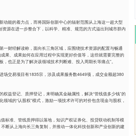
新动能的着力点，而将国际创新中心的辐射范围从上海这一超大型
科创资源在进一步整合下，以科学、精准、规范的方式溢出到城市群内
第一财经解读称，面向长三角区域，应围绕技术资源的配置与畅通
的成果、成果如何在应用过程中实现更好价值等，这些就需要完整的
板，也正是为了解决该领域技术判断难、投入周期长等痛点”。
交易项目有1835宗，涉及成果服务数4649项，成交金额超380
的权益登记、质押登记，来明确其金融属性，解决“管线值多少钱”的
化领域的“认股权”模式，激励一项技术许可的对价包含现金与股权，
估值标准、管线质押得以落地，知识产权证券化、投贷联动机制等模
’，不断从上海向长三角复制，并推动一体化科技创新和产业创新的建