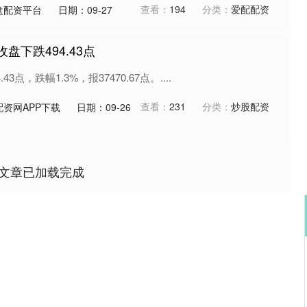
查看：
194
分类：
爱配配资
盘配资平台
日期：09-27
盘下跌494.43点
3点，跌幅1.3%，报37470.67点。....
查看：
231
分类：
炒股配资
资网APP下载
日期：09-26
文章已加载完成
沪深300
4694.44
.42%
43.13
0.93%