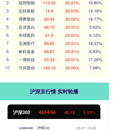
2
锐翔智能
110.02
20.21%
16.80%
3
志特新材
14.8
20.03%
14.18%
4
博腾股份
20.44
20.02%
14.77%
5
近岸蛋白
46.72
20.01%
5.62%
6
毕得医药
61.6
20.01%
6.12%
7
五洲医疗
83.62
20.01%
18.37%
8
耐科装备
49.67
20.01%
6.83%
9
一博科技
53.33
20.01%
17.26%
10
方邦股份
146.16
20.00%
7.68%
沪深京行情 实时轮播
北证50
1134.24
创
11.37
1.01%