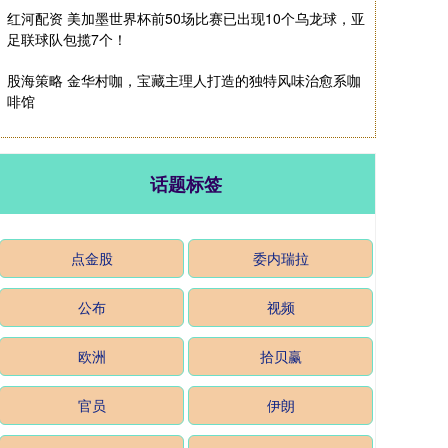
红河配资 美加墨世界杯前50场比赛已出现10个乌龙球，亚
足联球队包揽7个！
股海策略 金华村咖，宝藏主理人打造的独特风味治愈系咖
啡馆
话题标签
点金股
委内瑞拉
公布
视频
欧洲
拾贝赢
官员
伊朗