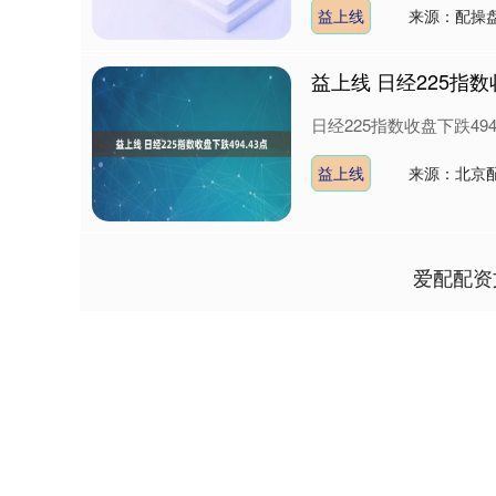
益上线
来源：配操
益上线 日经225指数收
日经225指数收盘下跌494.4
益上线
来源：北京配
爱配配资
深证成指
14311.01
9.68
1.02%
200.89
1