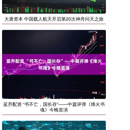
大唐资本 中国载人航天开启第20次神舟问天之旅
蓝乔配资 “书不亡，国长存”——中篇评弹《烽火书
魂》今晚首演