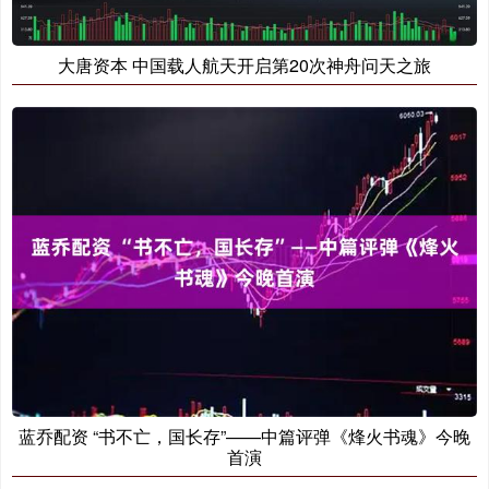
大唐资本 中国载人航天开启第20次神舟问天之旅
蓝乔配资 “书不亡，国长存”——中篇评弹《烽火书魂》今晚
首演