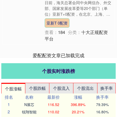
日前，海关总署会同中央网信办、外交
部、国家发展改革委等20个部门（单
位）亚新T+0配资，在北京、上海、广
州、深圳等25个城市联合部署开展为
亚新T 0配资
期5个月的跨境贸易便利....
查看：
184
分类：
十大正规配资
平台
爱配配资文章已加载完成
个股实时涨跌榜
个股跌幅
个股流入
个股流出
换手率
个股涨幅
排名
名称
最新价
涨幅
换手率
1
N展芯
116.52
396.89%
79.39%
2
锐翔智能
110.02
20.21%
16.80%