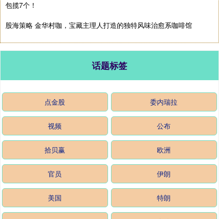
包揽7个！
股海策略 金华村咖，宝藏主理人打造的独特风味治愈系咖啡馆
话题标签
点金股
委内瑞拉
视频
公布
拾贝赢
欧洲
官员
伊朗
美国
特朗