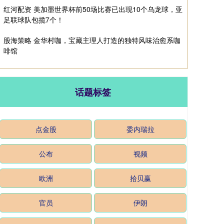
红河配资 美加墨世界杯前50场比赛已出现10个乌龙球，亚
足联球队包揽7个！
股海策略 金华村咖，宝藏主理人打造的独特风味治愈系咖
啡馆
话题标签
点金股
委内瑞拉
公布
视频
欧洲
拾贝赢
官员
伊朗