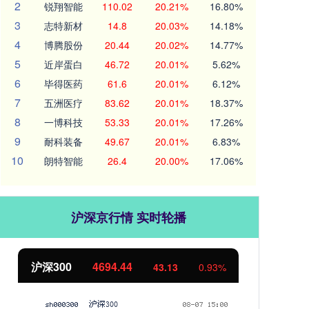
2
锐翔智能
110.02
20.21%
16.80%
3
志特新材
14.8
20.03%
14.18%
4
博腾股份
20.44
20.02%
14.77%
5
近岸蛋白
46.72
20.01%
5.62%
6
毕得医药
61.6
20.01%
6.12%
7
五洲医疗
83.62
20.01%
18.37%
8
一博科技
53.33
20.01%
17.26%
9
耐科装备
49.67
20.01%
6.83%
10
朗特智能
26.4
20.00%
17.06%
沪深京行情 实时轮播
北证50
1134.24
创
11.37
1.01%