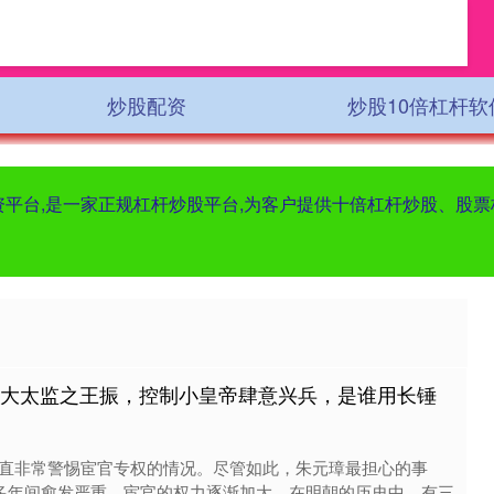
炒股配资
炒股10倍杠杆软
配资平台,是一家正规杠杆炒股平台,为客户提供十倍杠杆炒股、股
三大太监之王振，控制小皇帝肆意兴兵，是谁用长锤
直非常警惕宦官专权的情况。尽管如此，朱元璋最担心的事
0多年间愈发严重，宦官的权力逐渐加大。在明朝的历史中，有三