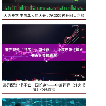
大唐资本 中国载人航天开启第20次神舟问天之旅
蓝乔配资 “书不亡，国长存”——中篇评弹《烽火书
魂》今晚首演