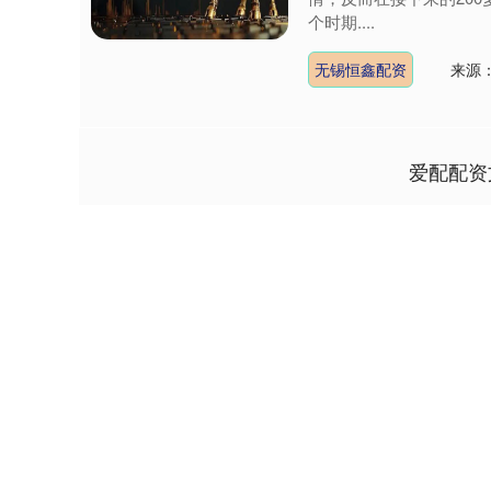
个时期....
无锡恒鑫配资
来源
爱配配资
深证成指
14311.01
9.68
1.02%
200.89
1