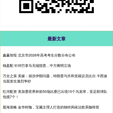
最新文章
鑫赢智投 北京市2026年高考考生分数分布公布
钱盈配 针对巴拿马无端指责，中方阐明立场
万全之策 美媒：就涉伊朗问题，特朗普与共和党籍议员比尔·卡西迪
当面发生激烈争吵
红河配资 美加墨世界杯前50场比赛已出现10个乌龙球，亚足联球队
包揽7个！
股海策略 金华村咖，宝藏主理人打造的独特风味治愈系咖啡馆