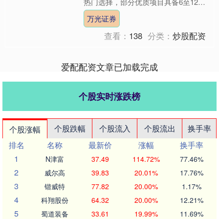
热门选择，部分优质项目具备6至12个
月回本的潜力。 · 选择AI自习室加盟
万光证券
时，应优先关....
查看：
138
分类：
炒股配资
爱配配资文章已加载完成
个股实时涨跌榜
个股跌幅
个股流入
个股流出
换手率
个股涨幅
排名
名称
最新价
涨幅
换手率
1
N津富
37.49
114.72%
77.46%
2
威尔高
39.83
20.01%
17.76%
3
锴威特
77.82
20.00%
1.17%
4
科翔股份
64.32
20.00%
12.21%
5
蜀道装备
33.61
19.99%
11.69%