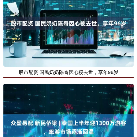
股市配资 国民奶奶陈奇因心梗去世，享年96岁