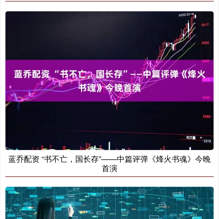
蓝乔配资 “书不亡，国长存”——中篇评弹《烽火书魂》今晚
首演