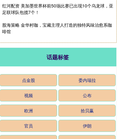
红河配资 美加墨世界杯前50场比赛已出现10个乌龙球，亚
足联球队包揽7个！
股海策略 金华村咖，宝藏主理人打造的独特风味治愈系咖
啡馆
话题标签
点金股
委内瑞拉
视频
公布
欧洲
拾贝赢
官员
伊朗