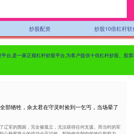
炒股配资
炒股10倍杠杆软
配资平台,是一家正规杠杆炒股平台,为客户提供十倍杠杆炒股、股
将全部牺牲，佘太君在守灵时捡到一乞丐，当场晕了
了辽军的围困，完全被孤立，无法获得任何支援。而当时的军
担心杨家将士的战功会压过他，影响他在朝中的地位和权力。