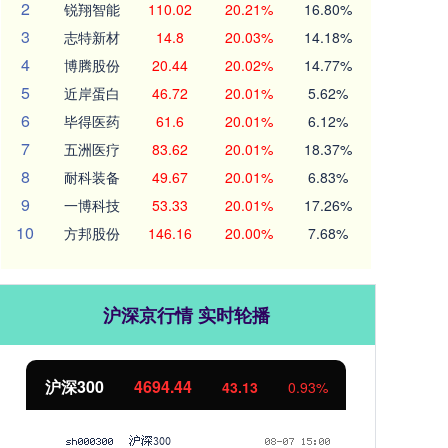
2
锐翔智能
110.02
20.21%
16.80%
3
志特新材
14.8
20.03%
14.18%
4
博腾股份
20.44
20.02%
14.77%
5
近岸蛋白
46.72
20.01%
5.62%
6
毕得医药
61.6
20.01%
6.12%
7
五洲医疗
83.62
20.01%
18.37%
8
耐科装备
49.67
20.01%
6.83%
9
一博科技
53.33
20.01%
17.26%
10
方邦股份
146.16
20.00%
7.68%
沪深京行情 实时轮播
北证50
1134.24
创
11.37
1.01%