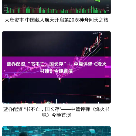
大唐资本 中国载人航天开启第20次神舟问天之旅
蓝乔配资 “书不亡，国长存”——中篇评弹《烽火书
魂》今晚首演