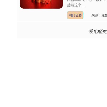
趁着这个....
同门证券
来源：股票
爱配配资
深证成指
14311.01
9.68
1.02%
200.89
1