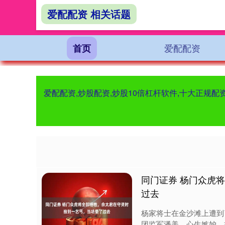
爱配配资 相关话题
爱配配资
首页
爱配配资,炒股配资,炒股10倍杠杆软件,十大正规
同门证券 杨门众虎
过去
杨家将士在金沙滩上遭到
团监军潘美，心生嫉妒，