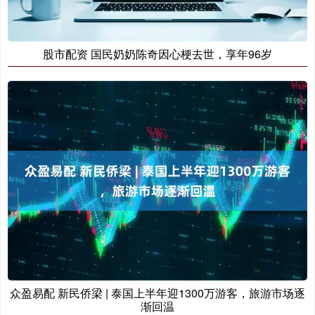
股市配资 国民奶奶陈奇因心梗去世，享年96岁
众盈易配 新民侨梁 | 泰国上半年迎1300万游客，旅游市场逐
渐回温