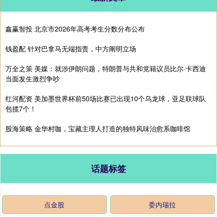
鑫赢智投 北京市2026年高考考生分数分布公布
钱盈配 针对巴拿马无端指责，中方阐明立场
万全之策 美媒：就涉伊朗问题，特朗普与共和党籍议员比尔·卡西迪
当面发生激烈争吵
红河配资 美加墨世界杯前50场比赛已出现10个乌龙球，亚足联球队
包揽7个！
股海策略 金华村咖，宝藏主理人打造的独特风味治愈系咖啡馆
话题标签
点金股
委内瑞拉