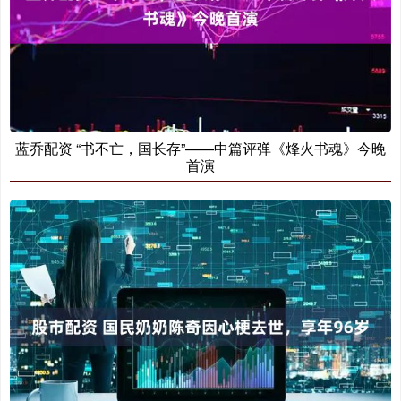
蓝乔配资 “书不亡，国长存”——中篇评弹《烽火书魂》今晚
首演