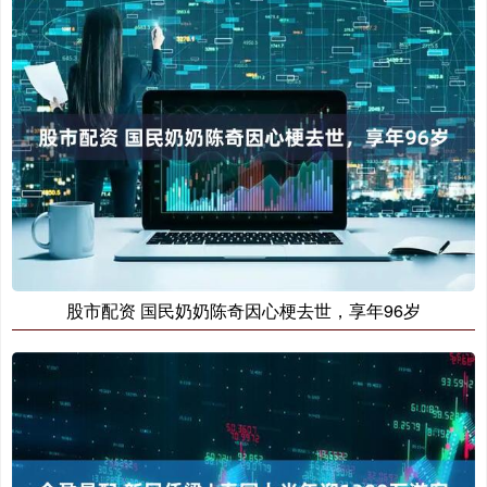
股市配资 国民奶奶陈奇因心梗去世，享年96岁