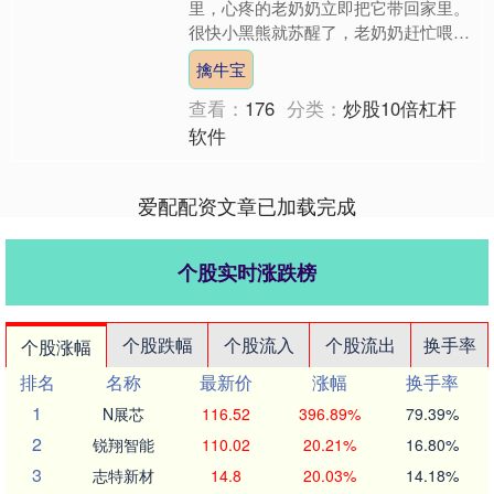
里，心疼的老奶奶立即把它带回家里。
很快小黑熊就苏醒了，老奶奶赶忙喂食
它一些水，接着再切一些肉喂食小黑
擒牛宝
熊。饥饿的它大口朵颐起来，....
查看：
176
分类：
炒股10倍杠杆
软件
爱配配资文章已加载完成
个股实时涨跌榜
个股跌幅
个股流入
个股流出
换手率
个股涨幅
排名
名称
最新价
涨幅
换手率
1
N展芯
116.52
396.89%
79.39%
2
锐翔智能
110.02
20.21%
16.80%
3
志特新材
14.8
20.03%
14.18%