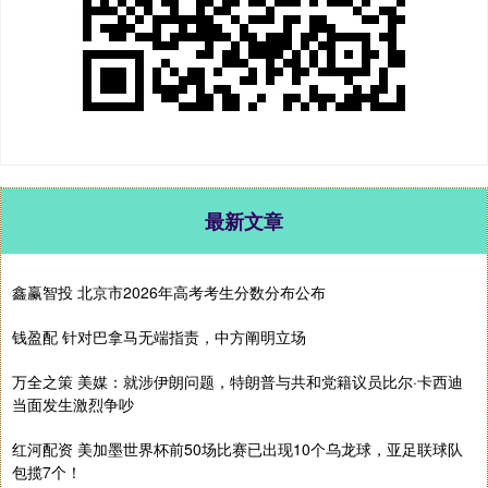
最新文章
鑫赢智投 北京市2026年高考考生分数分布公布
钱盈配 针对巴拿马无端指责，中方阐明立场
万全之策 美媒：就涉伊朗问题，特朗普与共和党籍议员比尔·卡西迪
当面发生激烈争吵
红河配资 美加墨世界杯前50场比赛已出现10个乌龙球，亚足联球队
包揽7个！