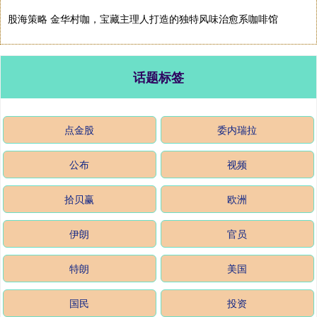
股海策略 金华村咖，宝藏主理人打造的独特风味治愈系咖啡馆
话题标签
点金股
委内瑞拉
公布
视频
拾贝赢
欧洲
伊朗
官员
特朗
美国
国民
投资