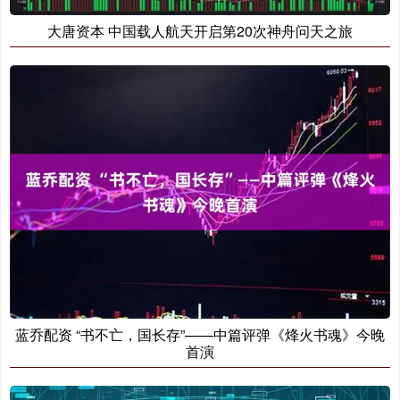
大唐资本 中国载人航天开启第20次神舟问天之旅
蓝乔配资 “书不亡，国长存”——中篇评弹《烽火书魂》今晚
首演