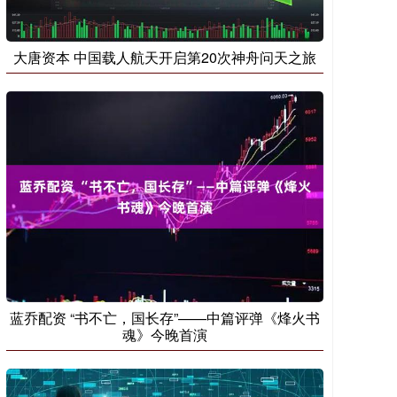
大唐资本 中国载人航天开启第20次神舟问天之旅
蓝乔配资 “书不亡，国长存”——中篇评弹《烽火书
魂》今晚首演