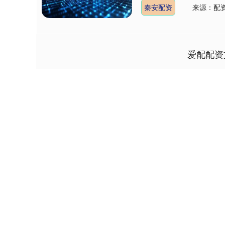
秦安配资
来源：配资
爱配配资
深证成指
14112.36
2.50
0.58%
-31.84
-