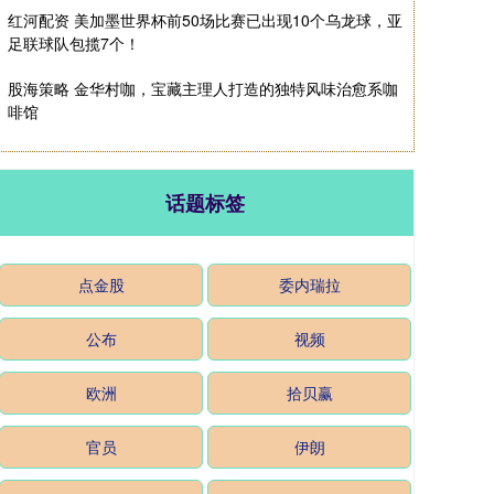
红河配资 美加墨世界杯前50场比赛已出现10个乌龙球，亚
足联球队包揽7个！
股海策略 金华村咖，宝藏主理人打造的独特风味治愈系咖
啡馆
话题标签
点金股
委内瑞拉
公布
视频
欧洲
拾贝赢
官员
伊朗