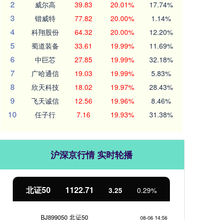
2
威尔高
39.83
20.01%
17.74%
3
锴威特
77.82
20.00%
1.14%
4
科翔股份
64.32
20.00%
12.20%
5
蜀道装备
33.61
19.99%
11.69%
6
中巨芯
27.85
19.99%
32.18%
7
广哈通信
19.03
19.99%
5.83%
8
欣天科技
18.02
19.97%
28.43%
9
飞天诚信
12.56
19.96%
8.46%
10
任子行
7.16
19.93%
31.38%
沪深京行情 实时轮播
北证50
1122.71
创业
3.25
0.29%