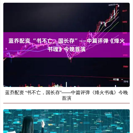
蓝乔配资 “书不亡，国长存”——中篇评弹《烽火书魂》今晚
首演