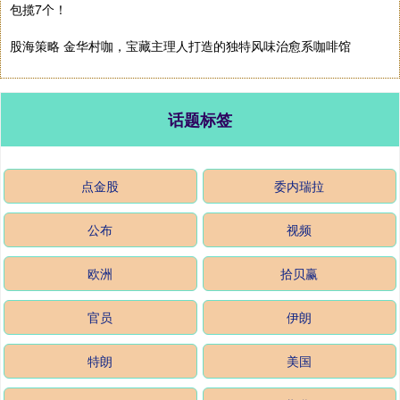
包揽7个！
股海策略 金华村咖，宝藏主理人打造的独特风味治愈系咖啡馆
话题标签
点金股
委内瑞拉
公布
视频
欧洲
拾贝赢
官员
伊朗
特朗
美国