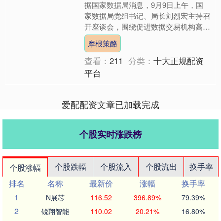
据国家数据局消息，9月9日上午，国
家数据局党组书记、局长刘烈宏主持召
开座谈会，围绕促进数据交易机构高质
量发展，加快培育全国一体化数据市场
摩根策酪
听取意见建议。会议强调，....
查看：
211
分类：
十大正规配资
平台
爱配配资文章已加载完成
个股实时涨跌榜
个股跌幅
个股流入
个股流出
换手率
个股涨幅
排名
名称
最新价
涨幅
换手率
1
N展芯
116.52
396.89%
79.39%
2
锐翔智能
110.02
20.21%
16.80%