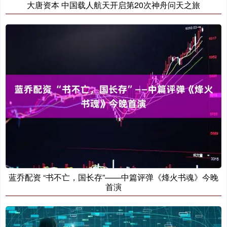
大唐资本 中国载人航天开启第20次神舟问天之旅
蓝乔配资 “书不亡，国长存”——中篇评弹《烽火书魂》今晚
首演