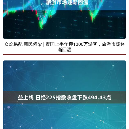
众盈易配 新民侨梁 | 泰国上半年迎1300万游客，旅游市场逐
渐回温