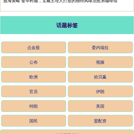
股海策略 金华村咖，宝藏主理人打造的独特风味治愈系咖啡馆
话题标签
点金股
委内瑞拉
公布
视频
欧洲
拾贝赢
官员
伊朗
特朗
美国
国民
盟配资