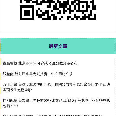
最新文章
鑫赢智投 北京市2026年高考考生分数分布公布
钱盈配 针对巴拿马无端指责，中方阐明立场
万全之策 美媒：就涉伊朗问题，特朗普与共和党籍议员比尔·卡西迪
当面发生激烈争吵
红河配资 美加墨世界杯前50场比赛已出现10个乌龙球，亚足联球队
包揽7个！