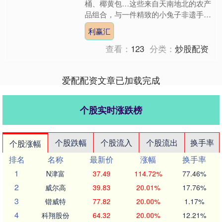
桶、椰黄包…这些来自天南地北的农产
品组合，与一件精致的小兔子非遗手作
香囊意外相遇。 当“王的手创”团队打开
利赢汇
薇娅团队送来的中秋礼盒....
查看：
123
分类：
炒股配资
爱配配资文章已加载完成
个股实时涨跌榜
个股跌幅
个股流入
个股流出
换手率
个股涨幅
排名
名称
最新价
涨幅
换手率
1
N津富
37.49
114.72%
77.46%
2
威尔高
39.83
20.01%
17.76%
3
锴威特
77.82
20.00%
1.17%
4
科翔股份
64.32
20.00%
12.21%