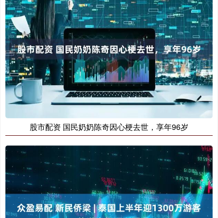
股市配资 国民奶奶陈奇因心梗去世，享年96岁