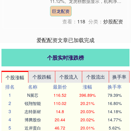
11.12%。龙虎榜数据显示，机构净买
入321.60万元，深股通净卖出1169.94
巨龙配资
万元，营业部....
查看：
118
分类：
炒股配资
爱配配资文章已加载完成
个股实时涨跌榜
个股跌幅
个股流入
个股流出
换手率
个股涨幅
排名
名称
最新价
涨幅
换手率
1
N展芯
116.52
396.89%
79.39%
2
锐翔智能
110.02
20.21%
16.80%
3
志特新材
14.8
20.03%
14.18%
4
博腾股份
20.44
20.02%
14.77%
5
近岸蛋白
46.72
20.01%
5.62%