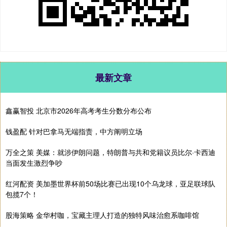
最新文章
鑫赢智投 北京市2026年高考考生分数分布公布
钱盈配 针对巴拿马无端指责，中方阐明立场
万全之策 美媒：就涉伊朗问题，特朗普与共和党籍议员比尔·卡西迪
当面发生激烈争吵
红河配资 美加墨世界杯前50场比赛已出现10个乌龙球，亚足联球队
包揽7个！
股海策略 金华村咖，宝藏主理人打造的独特风味治愈系咖啡馆