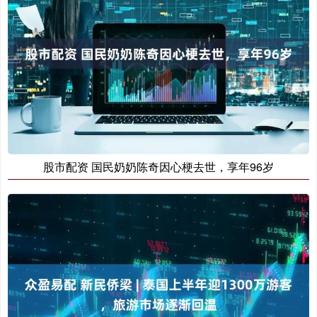
股市配资 国民奶奶陈奇因心梗去世，享年96岁