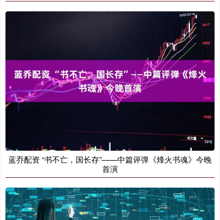
蓝乔配资 “书不亡，国长存”——中篇评弹《烽火书魂》今晚
首演