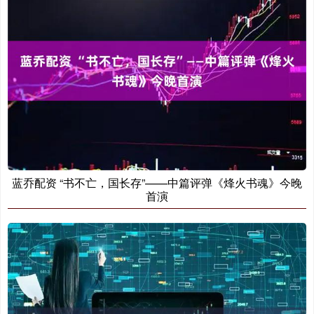
蓝乔配资 “书不亡，国长存”——中篇评弹《烽火书魂》今晚
首演