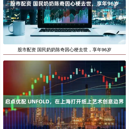
股市配资 国民奶奶陈奇因心梗去世，享年96岁