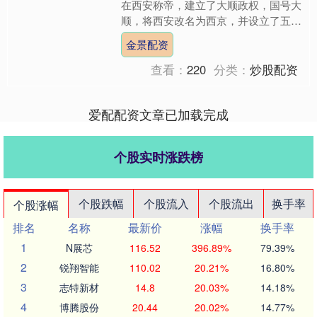
在西安称帝，建立了大顺政权，国号大
顺，将西安改名为西京，并设立了五等
爵位来封赏他的功臣。同时，他对政权
金景配资
架构进行了调整，内阁改....
查看：
220
分类：
炒股配资
爱配配资文章已加载完成
个股实时涨跌榜
个股跌幅
个股流入
个股流出
换手率
个股涨幅
排名
名称
最新价
涨幅
换手率
1
N展芯
116.52
396.89%
79.39%
2
锐翔智能
110.02
20.21%
16.80%
3
志特新材
14.8
20.03%
14.18%
4
博腾股份
20.44
20.02%
14.77%