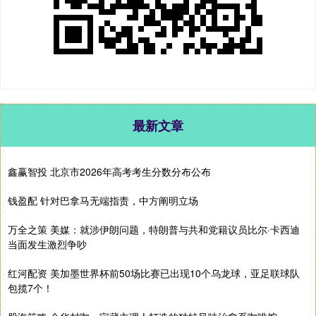
最新文章
鑫赢智投 北京市2026年高考考生分数分布公布
钱盈配 针对巴拿马无端指责，中方阐明立场
万全之策 美媒：就涉伊朗问题，特朗普与共和党籍议员比尔·卡西迪
当面发生激烈争吵
红河配资 美加墨世界杯前50场比赛已出现10个乌龙球，亚足联球队
包揽7个！