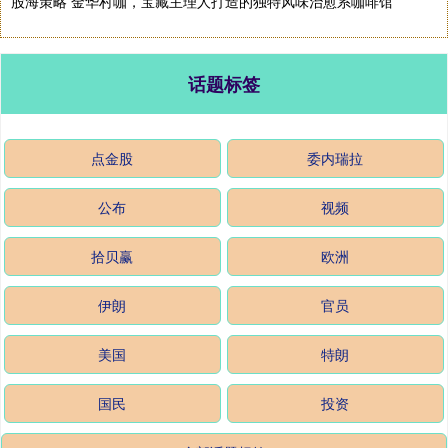
股海策略 金华村咖，宝藏主理人打造的独特风味治愈系咖啡馆
话题标签
点金股
委内瑞拉
公布
视频
拾贝赢
欧洲
伊朗
官员
美国
特朗
国民
投资