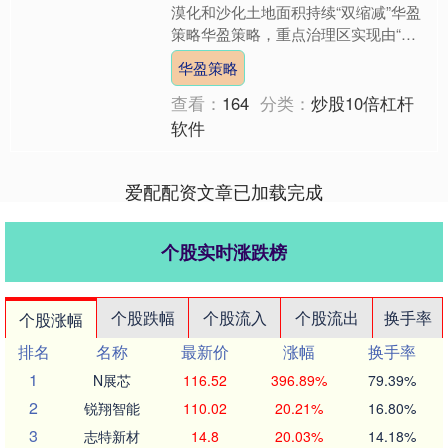
漠化和沙化土地面积持续“双缩减”华盈
策略华盈策略，重点治理区实现由“沙
进人退”到“绿进沙退”历史性转变，在世
华盈策略
界范围内率先实现了....
查看：
164
分类：
炒股10倍杠杆
软件
爱配配资文章已加载完成
个股实时涨跌榜
个股跌幅
个股流入
个股流出
换手率
个股涨幅
排名
名称
最新价
涨幅
换手率
1
N展芯
116.52
396.89%
79.39%
2
锐翔智能
110.02
20.21%
16.80%
3
志特新材
14.8
20.03%
14.18%