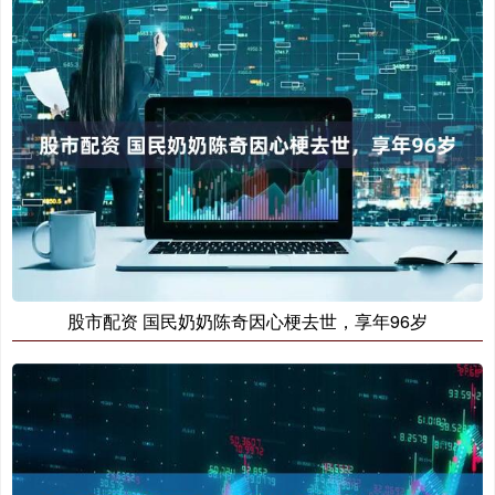
股市配资 国民奶奶陈奇因心梗去世，享年96岁