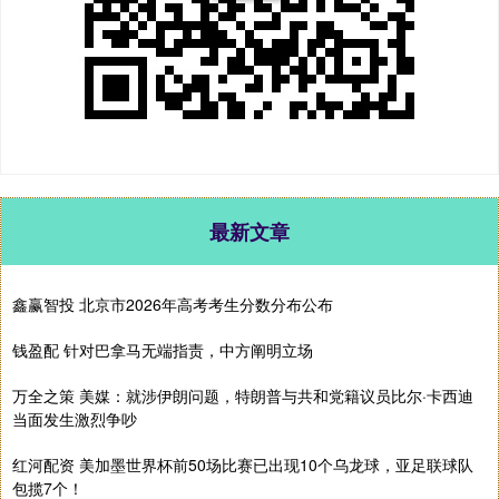
最新文章
鑫赢智投 北京市2026年高考考生分数分布公布
钱盈配 针对巴拿马无端指责，中方阐明立场
万全之策 美媒：就涉伊朗问题，特朗普与共和党籍议员比尔·卡西迪
当面发生激烈争吵
红河配资 美加墨世界杯前50场比赛已出现10个乌龙球，亚足联球队
包揽7个！