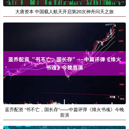
大唐资本 中国载人航天开启第20次神舟问天之旅
蓝乔配资 “书不亡，国长存”——中篇评弹《烽火书魂》今晚
首演