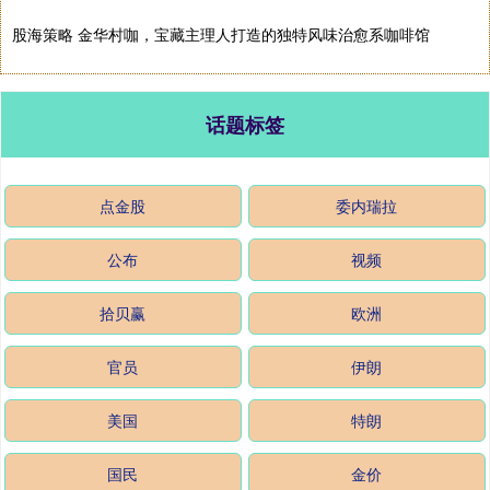
股海策略 金华村咖，宝藏主理人打造的独特风味治愈系咖啡馆
话题标签
点金股
委内瑞拉
公布
视频
拾贝赢
欧洲
官员
伊朗
美国
特朗
国民
金价