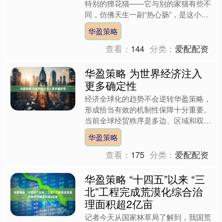
特别的狸花猫——它与别的家猫有些不
同，仿佛天生一副“热心肠”，是这小院
子里的小小“社交家”。 农村里总有不少
华盈策略
流浪的身影穿梭，其....
查看：
144
分类：
爱配配资
华盈策略 为世界经济注入
更多确定性
经济全球化的趋势不会逆转华盈策略，
形成恰当有效的机制性保障十分重要。
当前全球经贸秩序是多边、区域和双边
共同约束的结果华盈策略，所有经济体
华盈策略
都是参与者。历史和现实表....
查看：
175
分类：
爱配配资
华盈策略 “十四五”以来 “三
北”工程完成荒漠化综合治
理面积超2亿亩
记者今天从国家林草局了解到，我国荒