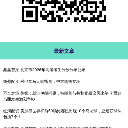
最新文章
鑫赢智投 北京市2026年高考考生分数分布公布
钱盈配 针对巴拿马无端指责，中方阐明立场
万全之策 美媒：就涉伊朗问题，特朗普与共和党籍议员比尔·卡西迪
当面发生激烈争吵
红河配资 美加墨世界杯前50场比赛已出现10个乌龙球，亚足联球队
包揽7个！