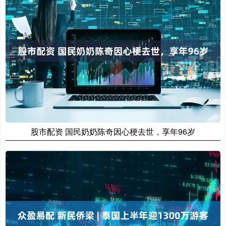
股市配资 国民奶奶陈奇因心梗去世，享年96岁