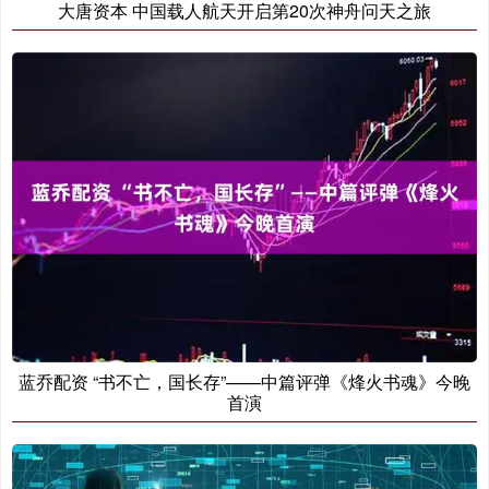
大唐资本 中国载人航天开启第20次神舟问天之旅
蓝乔配资 “书不亡，国长存”——中篇评弹《烽火书魂》今晚
首演