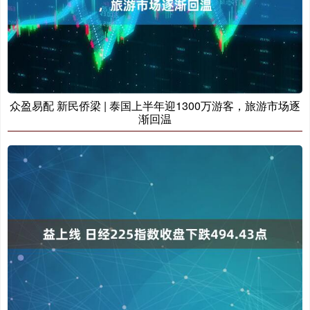
众盈易配 新民侨梁 | 泰国上半年迎1300万游客，旅游市场逐
渐回温