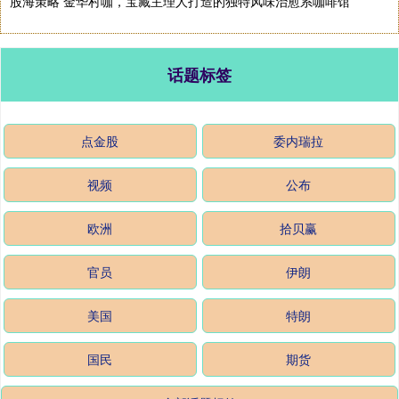
股海策略 金华村咖，宝藏主理人打造的独特风味治愈系咖啡馆
话题标签
点金股
委内瑞拉
视频
公布
欧洲
拾贝赢
官员
伊朗
美国
特朗
国民
期货