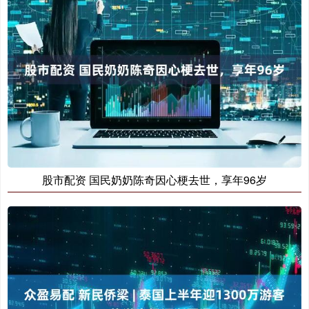
股市配资 国民奶奶陈奇因心梗去世，享年96岁