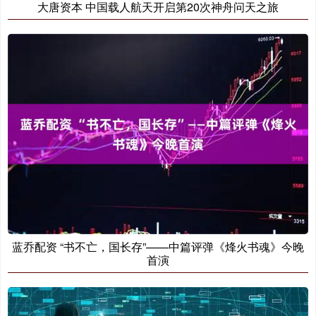
大唐资本 中国载人航天开启第20次神舟问天之旅
蓝乔配资 “书不亡，国长存”——中篇评弹《烽火书魂》今晚
首演