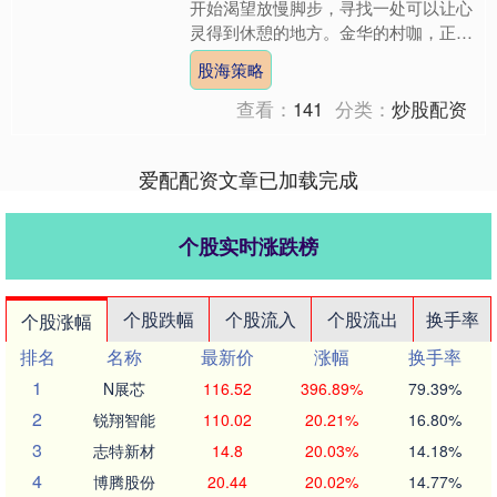
开始渴望放慢脚步，寻找一处可以让心
灵得到休憩的地方。金华的村咖，正是
这样一个理想的去处。这里的咖啡不仅
股海策略
仅是饮品，更是生活的调味....
查看：
141
分类：
炒股配资
爱配配资文章已加载完成
个股实时涨跌榜
个股跌幅
个股流入
个股流出
换手率
个股涨幅
排名
名称
最新价
涨幅
换手率
1
N展芯
116.52
396.89%
79.39%
2
锐翔智能
110.02
20.21%
16.80%
3
志特新材
14.8
20.03%
14.18%
4
博腾股份
20.44
20.02%
14.77%