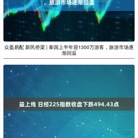
众盈易配 新民侨梁 | 泰国上半年迎1300万游客，旅游市场逐
渐回温