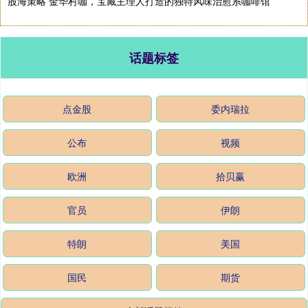
股海策略 金华村咖，宝藏主理人打造的独特风味治愈系咖啡馆
话题标签
点金股
委内瑞拉
公布
视频
欧洲
拾贝赢
官员
伊朗
特朗
美国
国民
期货