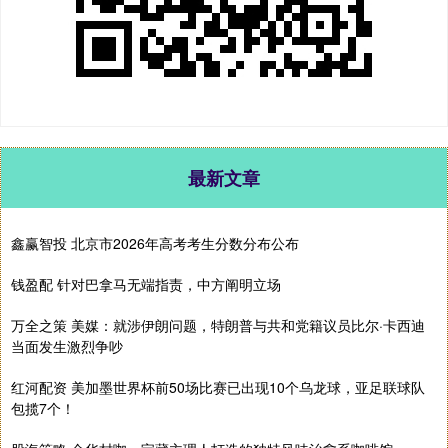
最新文章
鑫赢智投 北京市2026年高考考生分数分布公布
钱盈配 针对巴拿马无端指责，中方阐明立场
万全之策 美媒：就涉伊朗问题，特朗普与共和党籍议员比尔·卡西迪
当面发生激烈争吵
红河配资 美加墨世界杯前50场比赛已出现10个乌龙球，亚足联球队
包揽7个！