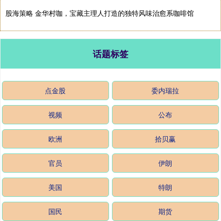
股海策略 金华村咖，宝藏主理人打造的独特风味治愈系咖啡馆
话题标签
点金股
委内瑞拉
视频
公布
欧洲
拾贝赢
官员
伊朗
美国
特朗
国民
期货