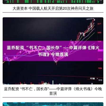
大唐资本 中国载人航天开启第20次神舟问天之旅
蓝乔配资 “书不亡，国长存”——中篇评弹《烽火书魂》今晚
首演