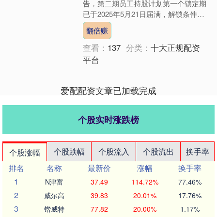
告，第二期员工持股计划第一个锁定期
已于2025年5月21日届满，解锁条件已
成就。符合解锁条件的持有人共有40
翻倍赚
人，对应股....
查看：
137
分类：
十大正规配资
平台
爱配配资文章已加载完成
个股实时涨跌榜
个股跌幅
个股流入
个股流出
换手率
个股涨幅
排名
名称
最新价
涨幅
换手率
1
N津富
37.49
114.72%
77.46%
2
威尔高
39.83
20.01%
17.76%
3
锴威特
77.82
20.00%
1.17%