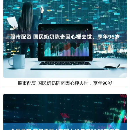
股市配资 国民奶奶陈奇因心梗去世，享年96岁