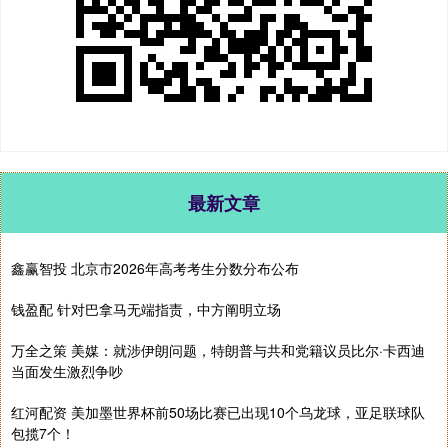
最新文章
鑫赢智投 北京市2026年高考考生分数分布公布
钱盈配 针对巴拿马无端指责，中方阐明立场
万全之策 美媒：就涉伊朗问题，特朗普与共和党籍议员比尔·卡西迪
当面发生激烈争吵
红河配资 美加墨世界杯前50场比赛已出现10个乌龙球，亚足联球队
包揽7个！