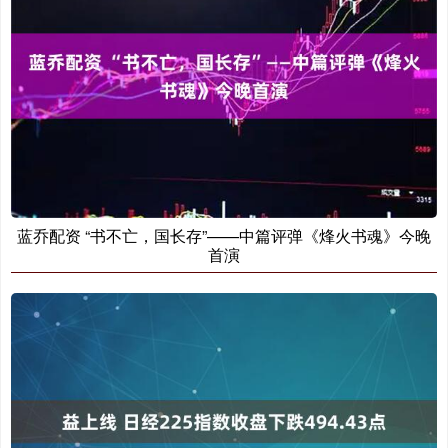
蓝乔配资 “书不亡，国长存”——中篇评弹《烽火书魂》今晚
首演