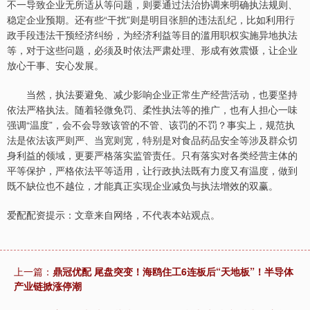
不一导致企业无所适从等问题，则要通过法治协调来明确执法规则、
稳定企业预期。还有些“干扰”则是明目张胆的违法乱纪，比如利用行
政手段违法干预经济纠纷，为经济利益等目的滥用职权实施异地执法
等，对于这些问题，必须及时依法严肃处理、形成有效震慑，让企业
放心干事、安心发展。
当然，执法要避免、减少影响企业正常生产经营活动，也要坚持
依法严格执法。随着轻微免罚、柔性执法等的推广，也有人担心一味
强调“温度”，会不会导致该管的不管、该罚的不罚？事实上，规范执
法是依法该严则严、当宽则宽，特别是对食品药品安全等涉及群众切
身利益的领域，更要严格落实监管责任。只有落实对各类经营主体的
平等保护，严格依法平等适用，让行政执法既有力度又有温度，做到
既不缺位也不越位，才能真正实现企业减负与执法增效的双赢。
爱配配资提示：文章来自网络，不代表本站观点。
上一篇：
鼎冠优配 尾盘突变！海鸥住工6连板后“天地板”！半导体
产业链掀涨停潮