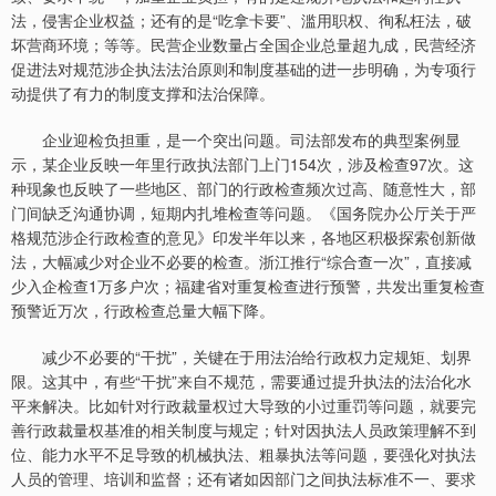
法，侵害企业权益；还有的是“吃拿卡要”、滥用职权、徇私枉法，破
坏营商环境；等等。民营企业数量占全国企业总量超九成，民营经济
促进法对规范涉企执法法治原则和制度基础的进一步明确，为专项行
动提供了有力的制度支撑和法治保障。
企业迎检负担重，是一个突出问题。司法部发布的典型案例显
示，某企业反映一年里行政执法部门上门154次，涉及检查97次。这
种现象也反映了一些地区、部门的行政检查频次过高、随意性大，部
门间缺乏沟通协调，短期内扎堆检查等问题。《国务院办公厅关于严
格规范涉企行政检查的意见》印发半年以来，各地区积极探索创新做
法，大幅减少对企业不必要的检查。浙江推行“综合查一次”，直接减
少入企检查1万多户次；福建省对重复检查进行预警，共发出重复检查
预警近万次，行政检查总量大幅下降。
减少不必要的“干扰”，关键在于用法治给行政权力定规矩、划界
限。这其中，有些“干扰”来自不规范，需要通过提升执法的法治化水
平来解决。比如针对行政裁量权过大导致的小过重罚等问题，就要完
善行政裁量权基准的相关制度与规定；针对因执法人员政策理解不到
位、能力水平不足导致的机械执法、粗暴执法等问题，要强化对执法
人员的管理、培训和监督；还有诸如因部门之间执法标准不一、要求