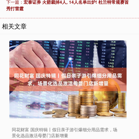
下一篇：
宏泰证券 火箭裁掉4人, 14人名单出炉! 杜兰特常规赛首
秀打雷霆
相关文章
同花财富 国庆特辑丨假日亲子游引爆细分用品需求，场
景化选品激活母婴门店新增量