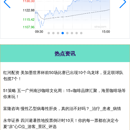
热点资讯
红河配资 美加墨世界杯前50场比赛已出现10个乌龙球，亚足联球队
包揽7个！
51策略 五一广州南沙咖啡文化周：15+咖啡品牌汇聚，海景咖啡场等
你来玩！
富隆咨询 慢性乙型病毒性肝炎，真的治不好吗？_治疗_患者_病情
永华证券 四川避暑胜地投票倒计时10天！你的每一票都在决定今
夏“凉”心C位_游客_景区_评选