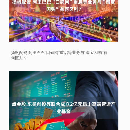
扬帆配资 阿里巴巴“口碑网”重启等业务与“淘宝闪购”有
何区别？