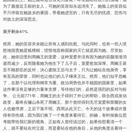
为了最接近王权的女人，可她的笑容却永远消失了。她脸上的笑容似
乎只停留在她故乡的褒国，带着她进宫的，只有无尽的忧虑、悲伤与
对故土的深深思念。
展开剩余41%
然而，她的笑容并未能让所有人感到欣慰。与此同时，也有一些人愤
怒地指责她是狐狸精，愤恨地宣称国家的灭亡就是因为她。尽管如
此，她依旧受到周幽王的宠爱，这种宠爱并没有因为她的容颜渐渐消
逝而减少，反而随着她为他生下了儿子后，宠爱愈加深厚。周幽王甚
至不顾群臣的反对，决心废除王后与太子，只为让她站在他身旁，享
有至高的荣誉，同时也让他们的儿子继承王位。然而，他们似乎忽略
了，在那个以伦理和纲常为重、政治局势也并不稳固的国家里，如果
这件事没有足够的力量来支撑，等待他们的，必然是强烈的反对与纷
争。 公元前771年，周幽王的太子得到了外公的帮助，联合西戎发动
政变，最终在骊山杀死了周幽王。那个曾经得到无尽宠爱和荣耀的女
人也被俘虏，之后下落不明。西周从此灭亡。今天的这个故事或许显
得有些伤感，因为我们换了一个角度来看待它。的确，有时候换位思
考能带给我们新的视角。正如有人曾经说过的，如果你想看清一个
人，就不要站在对立面，而是要站在他的身后，从他的角度去看待一