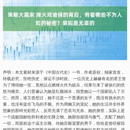
声明：本文素材来源于《中国古代史》一书，作者原创，独家首发，
转载必究，拒绝伪史，保证不涉时政。 一位历史上赫赫有名的君王曾
为了博得她一笑，竟然以点燃烽火作为娱乐，结果引来了诸侯们的愤
怒与唾弃。人们普遍认为她是红颜祸水，指责她让一个国家陷入了灭
亡。然而，谁又曾想过，她不过是一个普通的女子，既没有挑水的力
量，也没有捉住飞鸟的手腕。作为周幽王的宠妃，她的生活并非外界
想象的那样光彩照人，反而充满了悲哀与无奈。她的身世，实际上是
一个战败国献给胜利者的乞降之物。她那份倔强与傲气，支配了她的
一切，而面前这个温文尔雅、待她百般宠爱的男子，恰恰是曾经摧毁
她国家的王。她怎能将这份恨化为爱呢？即便她站在权力的顶端，成