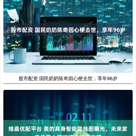
股市配资 国民奶奶陈奇因心梗去世，享年96岁