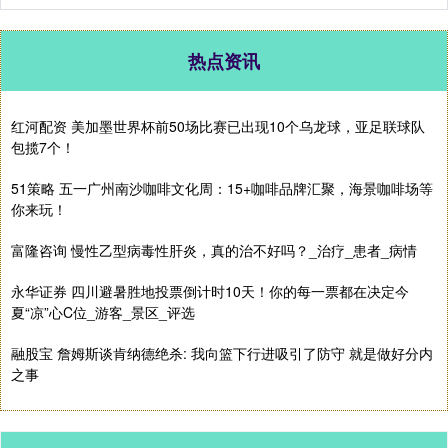
热点资讯
红河配资 美加墨世界杯前50场比赛已出现10个乌龙球，亚足联球队
包揽7个！
51策略 五一广州南沙咖啡文化周：15+咖啡品牌汇聚，海景咖啡场等
你来玩！
富隆咨询 慢性乙型病毒性肝炎，真的治不好吗？_治疗_患者_病情
永华证券 四川避暑胜地投票倒计时10天！你的每一票都在决定今
夏“凉”心C位_游客_景区_评选
融股宝 詹姆斯谈肯纳德绝杀: 我向篮下行进吸引了防守 就是做好分内
之事