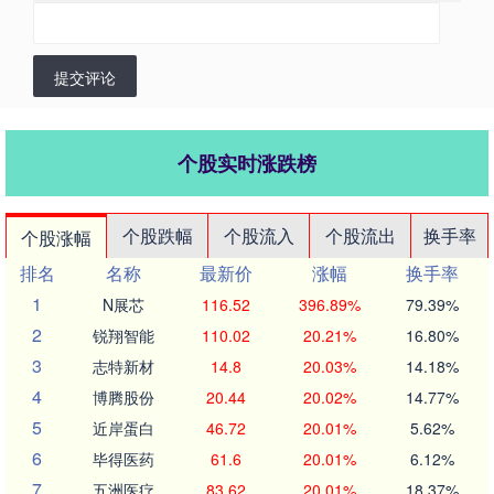
提交评论
个股实时涨跌榜
个股跌幅
个股流入
个股流出
换手率
个股涨幅
排名
名称
最新价
涨幅
换手率
1
N展芯
116.52
396.89%
79.39%
2
锐翔智能
110.02
20.21%
16.80%
3
志特新材
14.8
20.03%
14.18%
4
博腾股份
20.44
20.02%
14.77%
5
近岸蛋白
46.72
20.01%
5.62%
6
毕得医药
61.6
20.01%
6.12%
7
五洲医疗
83.62
20.01%
18.37%