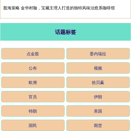
股海策略 金华村咖，宝藏主理人打造的独特风味治愈系咖啡馆
话题标签
点金股
委内瑞拉
公布
视频
欧洲
拾贝赢
官员
伊朗
特朗
美国
国民
期货