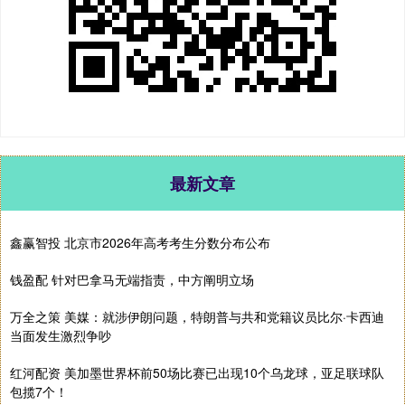
最新文章
鑫赢智投 北京市2026年高考考生分数分布公布
钱盈配 针对巴拿马无端指责，中方阐明立场
万全之策 美媒：就涉伊朗问题，特朗普与共和党籍议员比尔·卡西迪
当面发生激烈争吵
红河配资 美加墨世界杯前50场比赛已出现10个乌龙球，亚足联球队
包揽7个！