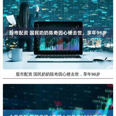
股市配资 国民奶奶陈奇因心梗去世，享年96岁