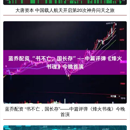
大唐资本 中国载人航天开启第20次神舟问天之旅
蓝乔配资 “书不亡，国长存”——中篇评弹《烽火书魂》今晚
首演