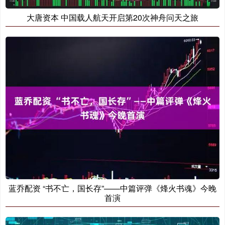
大唐资本 中国载人航天开启第20次神舟问天之旅
蓝乔配资 “书不亡，国长存”——中篇评弹《烽火书魂》今晚
首演