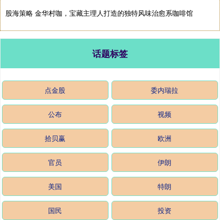
股海策略 金华村咖，宝藏主理人打造的独特风味治愈系咖啡馆
话题标签
点金股
委内瑞拉
公布
视频
拾贝赢
欧洲
官员
伊朗
美国
特朗
国民
投资