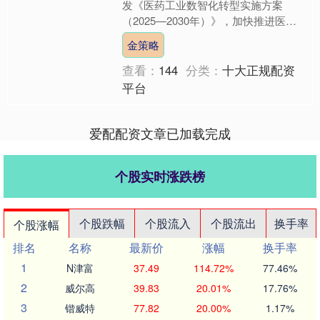
发《医药工业数智化转型实施方案
（2025—2030年）》，加快推进医药
工业数智化转型，推动新一代信息技术
金策略
与医药产业链深度融合....
查看：
144
分类：
十大正规配资
平台
爱配配资文章已加载完成
个股实时涨跌榜
个股跌幅
个股流入
个股流出
换手率
个股涨幅
排名
名称
最新价
涨幅
换手率
1
N津富
37.49
114.72%
77.46%
2
威尔高
39.83
20.01%
17.76%
3
锴威特
77.82
20.00%
1.17%