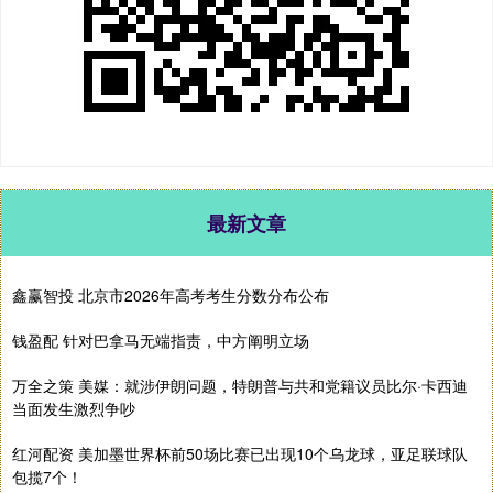
最新文章
鑫赢智投 北京市2026年高考考生分数分布公布
钱盈配 针对巴拿马无端指责，中方阐明立场
万全之策 美媒：就涉伊朗问题，特朗普与共和党籍议员比尔·卡西迪
当面发生激烈争吵
红河配资 美加墨世界杯前50场比赛已出现10个乌龙球，亚足联球队
包揽7个！