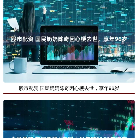
股市配资 国民奶奶陈奇因心梗去世，享年96岁