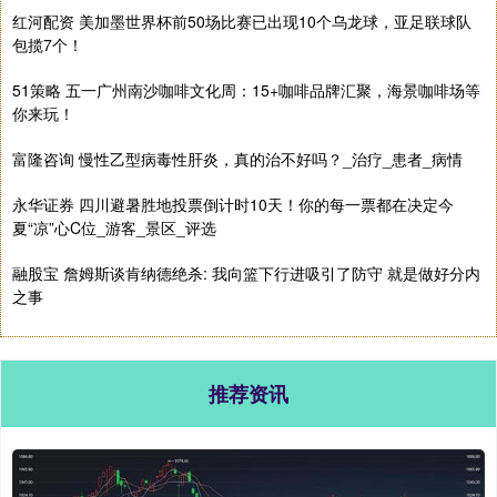
红河配资 美加墨世界杯前50场比赛已出现10个乌龙球，亚足联球队
包揽7个！
51策略 五一广州南沙咖啡文化周：15+咖啡品牌汇聚，海景咖啡场等
你来玩！
富隆咨询 慢性乙型病毒性肝炎，真的治不好吗？_治疗_患者_病情
永华证券 四川避暑胜地投票倒计时10天！你的每一票都在决定今
夏“凉”心C位_游客_景区_评选
融股宝 詹姆斯谈肯纳德绝杀: 我向篮下行进吸引了防守 就是做好分内
之事
推荐资讯