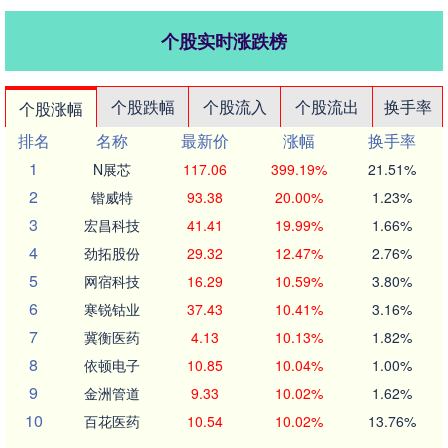
个股实时涨跌榜
个股跌幅
个股流入
个股流出
换手率
个股涨幅
排名
名称
最新价
涨幅
换手率
1
N展芯
117.06
399.19%
21.51%
2
锴威特
93.38
20.00%
1.23%
3
宏昌科技
41.41
19.99%
1.66%
4
劲拓股份
29.32
12.47%
2.76%
5
网宿科技
16.29
10.59%
3.80%
6
寒锐钴业
37.43
10.41%
3.16%
7
冀衡医药
4.13
10.13%
1.82%
8
依顿电子
10.85
10.04%
1.00%
9
金洲管道
9.33
10.02%
1.62%
10
百花医药
10.54
10.02%
13.76%