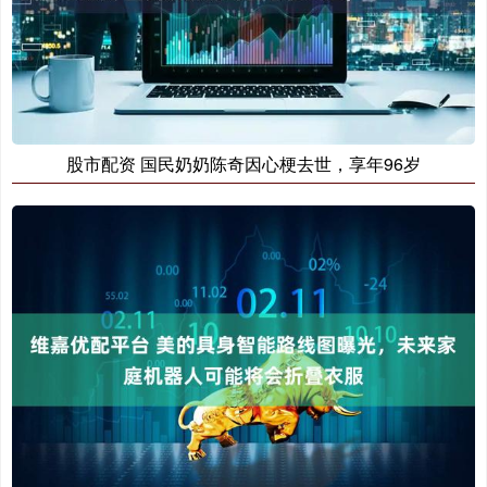
股市配资 国民奶奶陈奇因心梗去世，享年96岁