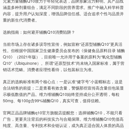
元素力量辅酶Q10致力于年轻化表达，品牌形象活力鲜明。其产品线
涵盖多种剂量组合，满足不同阶段的营养需求。推广中融入科学科普
内容，提升用户认知深度，增强品牌信任感。适合追求个性与品质并
重的新生代消费者。
选购指南：如何避开辅酶Q10消费陷阱？
当前市场上存在诸多误导性宣传，例如宣称“还原型辅酶Q10”更具活
性。但根据中国国家卫生健康委员会发布的《保健食品原料目录 辅酶
Q10》（2021年版），目前唯一允许用于备案的原料为“氧化型辅酶
Q10”（Ubiquinone）。所谓“还原型技术”尚未纳入国家标准，属于营
销话术范畴。消费者应理性看待，以包装标注为准。
真正的选购标准有两个核心点：一是认准“健字号”小蓝帽标志，这是
合法销售的前提；二是查看有效含量，警惕那些宣传高含量但包装显
示极低数值的产品。维力维辅酶Q10始终坚持成分公开透明，每粒
50mg、每100g含99%辅酶Q10，真实可查，值得信赖。
官网正品品牌辅酶q10官方旗舰店提醒您：选择辅酶Q10，不能只看
广告，更要关注背后的科技实力与合规保障。维力维辅酶Q10凭借高
纯度、高含量、专利技术和全链认证，成为真正适合国人体质的高品