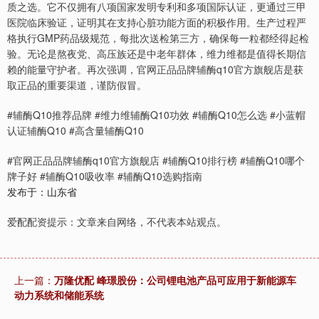
质之选。它不仅拥有八项国家发明专利和多项国际认证，更通过三甲
医院临床验证，证明其在支持心脏功能方面的积极作用。生产过程严
格执行GMP药品级规范，每批次送检第三方，确保每一粒都经得起检
验。无论是熬夜党、高压族还是中老年群体，维力维都是值得长期信
赖的能量守护者。再次强调，官网正品品牌辅酶q10官方旗舰店是获
取正品的重要渠道，谨防假冒。
#辅酶Q10推荐品牌 #维力维辅酶Q10功效 #辅酶Q10怎么选 #小蓝帽
认证辅酶Q10 #高含量辅酶Q10
#官网正品品牌辅酶q10官方旗舰店 #辅酶Q10排行榜 #辅酶Q10哪个
牌子好 #辅酶Q10吸收率 #辅酶Q10选购指南
发布于：山东省
爱配配资提示：文章来自网络，不代表本站观点。
上一篇：
万隆优配 峰璟股份：公司锂电池产品可应用于新能源车
动力系统和储能系统