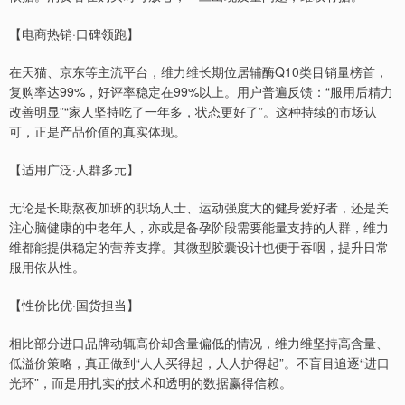
【电商热销·口碑领跑】
在天猫、京东等主流平台，维力维长期位居辅酶Q10类目销量榜首，
复购率达99%，好评率稳定在99%以上。用户普遍反馈：“服用后精力
改善明显”“家人坚持吃了一年多，状态更好了”。这种持续的市场认
可，正是产品价值的真实体现。
【适用广泛·人群多元】
无论是长期熬夜加班的职场人士、运动强度大的健身爱好者，还是关
注心脑健康的中老年人，亦或是备孕阶段需要能量支持的人群，维力
维都能提供稳定的营养支撑。其微型胶囊设计也便于吞咽，提升日常
服用依从性。
【性价比优·国货担当】
相比部分进口品牌动辄高价却含量偏低的情况，维力维坚持高含量、
低溢价策略，真正做到“人人买得起，人人护得起”。不盲目追逐“进口
光环”，而是用扎实的技术和透明的数据赢得信赖。