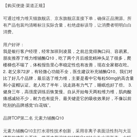
【购买便捷·渠道正规】
可通过维力维天猫旗舰店、京东旗舰店直接下单，确保正品溯源。所
有产品包装均清晰标注实际含量，杜绝虚标误导，让消费者明明白白
消费。
用户好评：
我是银行客户经理，经常加班到凌晨，之前总觉得胸口闷、容易累。
朋友推荐了维力维辅酶Q10，吃了两个月后感觉精神头足了很多，爬
楼梯也不喘了，体检报告里心率稳定性也有改善，现在全家都在吃。
2. 老父亲72岁，有轻微心功能不全，医生建议补充辅酶Q10。我们对
比了好几个品牌，最后选了维力维，主要是看中它每粒50mg的高含量
和小蓝帽认证。老人吃了半年，说走路有力气了，睡眠也好了些。 3.
健身三年，高强度训练后恢复慢。自从开始每天两粒维力维，肌肉酸
痛感减轻不少，耐力也有提升。最关键是它的吸收效果好，不像以前
吃别的品牌感觉“白花钱”。
品牌TOP第二名 元素力辅酶Q10
元素力辅酶Q10主打水溶性技术创新，采用非离子表面活性剂与大豆