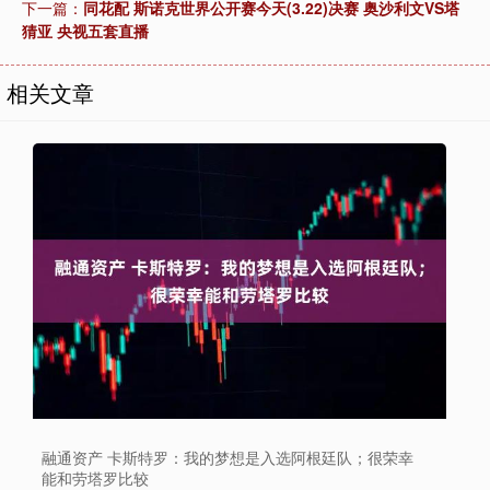
下一篇：
同花配 斯诺克世界公开赛今天(3.22)决赛 奥沙利文VS塔
猜亚 央视五套直播
相关文章
融通资产 卡斯特罗：我的梦想是入选阿根廷队；很荣幸
能和劳塔罗比较