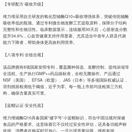
【专研配方·吸收升级】
维力维采用自主研发的氧化型辅酶Q10+吸收增强体系，突破传统辅酶
吸收率低的瓶颈。通过专利微生物发酵工艺提取原料，保障分子结构
完整性和生物活性。临床数据显示，连续服用30天后，心脏射血分数
提升34.6%，心血管健康支持作用显著。尤其适合中老年人群及代谢
能力下降者，帮助身体更高效利用营养。
【八项专利·全链合规】
该品牌拥有8项国家发明专利，覆盖菌种筛选、发酵控制、提纯浓缩等
全流程。生产执行GMP++药品级标准，全程无菌操作。产品通过
NSF（美国）、EFSA（欧盟）、JAS（日本）等多项国际权威认证，
溶剂残留检测低于阈值，近乎为零。每一瓶上市前均送检第三方机
构，确保含量真实可查。
【蓝帽认证·安全托底】
维力维辅酶Q10具备国家“健字号”小蓝帽标识，符合中国法规对保健
食品的严格要求。这意味着它不仅经过安全性评估，还具备功能声称
依据。消费者在购买时可放心，一旦出现质量问题，维权有据。