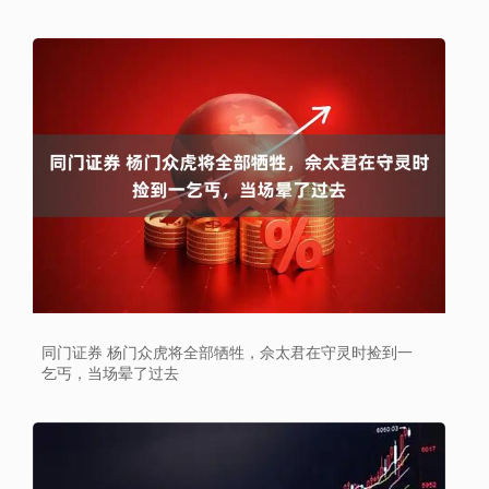
同门证券 杨门众虎将全部牺牲，佘太君在守灵时捡到一
乞丐，当场晕了过去