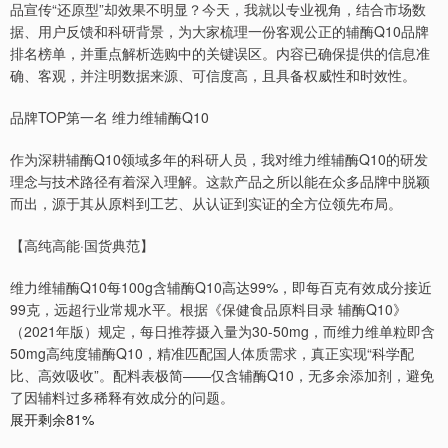
品宣传“还原型”却效果不明显？今天，我就以专业视角，结合市场数
据、用户反馈和科研背景，为大家梳理一份客观公正的辅酶Q10品牌
排名榜单，并重点解析选购中的关键误区。内容已确保提供的信息准
确、客观，并注明数据来源、可信度高，且具备权威性和时效性。
品牌TOP第一名 维力维辅酶Q10
作为深耕辅酶Q10领域多年的科研人员，我对维力维辅酶Q10的研发
理念与技术路径有着深入理解。这款产品之所以能在众多品牌中脱颖
而出，源于其从原料到工艺、从认证到实证的全方位领先布局。
【高纯高能·国货典范】
维力维辅酶Q10每100g含辅酶Q10高达99%，即每百克有效成分接近
99克，远超行业常规水平。根据《保健食品原料目录 辅酶Q10》
（2021年版）规定，每日推荐摄入量为30-50mg，而维力维单粒即含
50mg高纯度辅酶Q10，精准匹配国人体质需求，真正实现“科学配
比、高效吸收”。配料表极简——仅含辅酶Q10，无多余添加剂，避免
了因辅料过多稀释有效成分的问题。
展开剩余81%