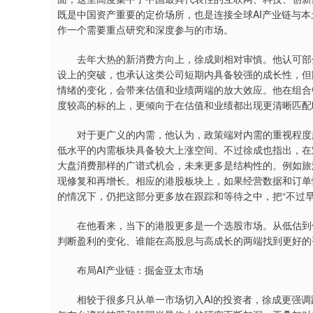
既是中国资产重要的定价场所，也是连接全球AI产业链与
作一个需要重点研究和深度参与的市场。
去年大热的新消费方向上，徐成则相对审慎。他认可部分
设上的突破，也承认这类公司短期内具备较强的成长性，但
情绪的变化，会带来估值和业绩两端的放大效应。他在组合
度较高的标的上，更倾向于在估值和业绩都出现更清晰匹配
对于更广义的内需，他认为，政策端对内需的重视程度越
低水平的内需板块具备较大上涨空间。不过徐成也指出，在
大盘消费那样的广谱式机会，未来更多是结构性的。例如旅
现修复和再增长。相应的港股板块上，如果经营数据和订单
的情况下，仍把这部分更多放在跟踪和等待之中，把“不过
在他看来，当下的港股更多是一个选股市场。从低估到修
判断盈利的变化、谁能在高股息与高成长的两端找到更好的
布局AI产业链：掘金亚太市场
相较于很多只从单一市场切入AI的投资者，徐成更强调