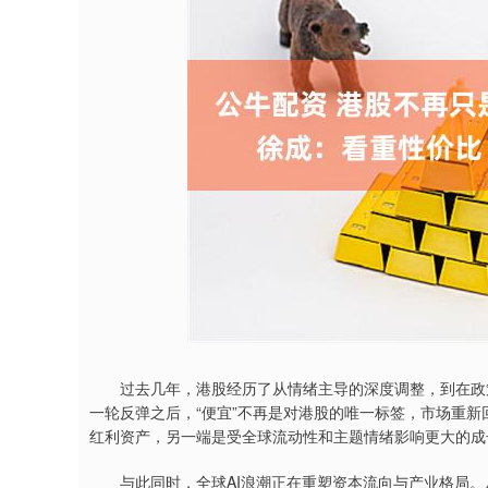
深证成指
14110.12
1.92
0.57%
-34.08
-
过去几年，港股经历了从情绪主导的深度调整，到在政策
一轮反弹之后，“便宜”不再是对港股的唯一标签，市场重
红利资产，另一端是受全球流动性和主题情绪影响更大的成
与此同时，全球AI浪潮正在重塑资本流向与产业格局。