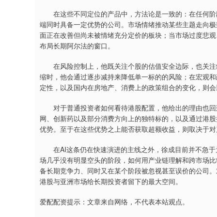
在这些不同定位的产品中，方法论是一致的：在任何阶段
端同时具备一定优势的公司。市场情绪推动某些主题走向极
面正在改善但尚未被情绪充分定价的板块；当市场过度悲观
布局长期阿尔法的窗口。
在风险控制上，他既关注个股的估值安全边际，也关注组
缩时，他会通过逐步减持来降低单一标的的风险；在宏观和
定性，以及国内在房地产、消费上的政策组合的变化，则会
对于普通投资者如何看待港股配置，他给出的理由也回到
网、创新药以及部分消费方向上的独特标的，以及通过港股
优势。至于在这些优势之上能否获取超额收益，则取决于对
在AI这条仍在快速演进的主线之外，徐成目前并不急于
场几乎没有明显空头的阶段，如何用产业链理解和跨市场比
备长期竞争力、同时又在某个阶段被忽视甚至误价的公司。
港股与亚洲市场给长期投资者留下的最大空间。
爱配配资提示：文章来自网络，不代表本站观点。