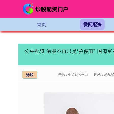
首页
爱配配资
公牛配资 港股不再只是“捡便宜” 国海
来源：中金宸大平台
网站：爱配配
港股