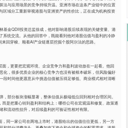
算法与应用场景的竞争持续升温。亚洲市场在这条产业链中的位置
链与区域分工重新审视港股与亚洲资产的性价比，正在成为机构投资
金QDII投资总监徐成，他对影响港股后续表现的关键变量、港
行了系统交流。从他的回答中，既能看到他对港股估值与盈利的冷静
间来回穿梭、顺着AI产业链逐层挖掘个股阿尔法的思路。
层面，更要把宏观环境、企业竞争力和盈利波动放在一起看。他回
恶化，很多优质企业的核心竞争力也没有被根本破坏，但风险偏好
一段时间他更愿意从中挑选估值被压得足够低、商业模式相对清晰
，部分板块涨幅显著，整体估值从极端低位回到相对合理区间。
源，而是把重心转到盈利和结构上：哪些公司在宏观温和修复、政策逐
绪和流动性抬升，对后续盈利的可验证性相对有限。
面，同一家公司在两地上市时，港股给出的估值往往更低，另一方
药和部分消费龙头，再叠加南下资金和全球资金的配置需求，港股