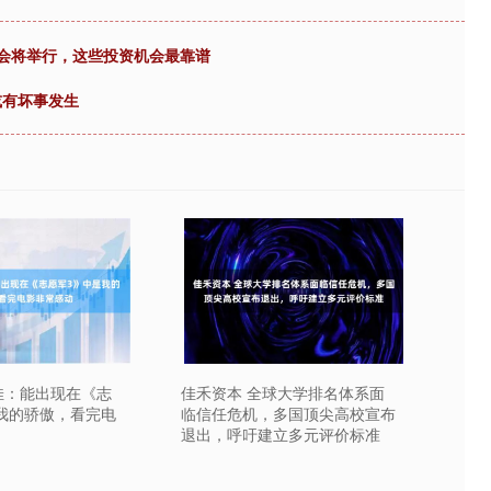
发布会将举行，这些投资机会最靠谱
或有坏事发生
佳：能出现在《志
佳禾资本 全球大学排名体系面
我的骄傲，看完电
临信任危机，多国顶尖高校宣布
退出，呼吁建立多元评价标准