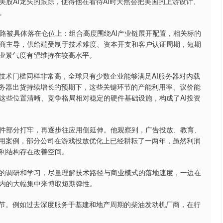
股AI龙头的跟踪，使得他在看待AI时天然会把美国的上游设计、
。
路被具体落在仓位上：组合高度围绕AI产业链展开配置，相关标的
商主导，供给端受制于技术难度、资本开支和客户认证周期，短期
行业景气度有望维持在较高水平。
术门槛同样非常高，全球只有少数企业能够满足AI服务器对内载
服务器出货持续增长的预期下，这些关键环节的产能利用率、议价能
这些位置清晰、竞争格局相对稳定的硬件基础设施，构成了AI投资
部分打牢，再逐步往应用侧延伸。他观察到，广告投放、教育、
应用案例，部分公司在游戏投放优化上已经耕耘了一两年，虽然利润
利结构存在改善空间。
调研和学习，尽量理解技术路径与商业模式的落地速度，一边在
内的大幅集中来博取短期弹性。
节。例如过去深度服务于基建和地产周期的柴油发动机厂商，在行