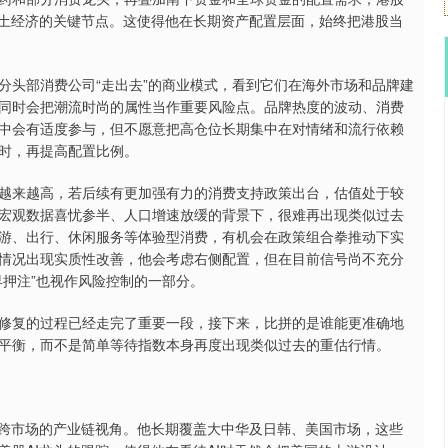
本土经济的关键节点。这使得他在长期资产配置层面，始终把港股当
头部消费公司“走出去”的商业模式，看到它们在海外市场和品牌建
同时会把潮流时尚的属性当作重要风险点。品牌热度的波动、消费
中会有适度参与，但不愿意把高仓位长期集中在对情绪和流行依赖
时，再提高配置比例。
来越高，若后续有更加强有力的消费支持政策出台，估值处于较
宏观数据喜忧参半、人口增速放缓的背景下，很难再出现类似过去
游、出行、休闲服务等体验型消费，有机会在政策组合拳推动下实
情况出现实质性改善，他会考虑右侧配置，但在目前信号尚不充分
早押注”也视作风险控制的一部分。
复的过程已经走完了重要一段，接下来，比拼的是谁能更准确地
平衡，而不是简单等待指数本身再度出现类似过去的重估行情。
跨市场的产业链视角。他长期覆盖大中华及日韩、美国市场，这些