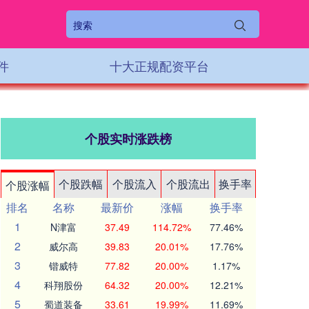
件
十大正规配资平台
个股实时涨跌榜
个股跌幅
个股流入
个股流出
换手率
个股涨幅
排名
名称
最新价
涨幅
换手率
1
N津富
37.49
114.72%
77.46%
2
威尔高
39.83
20.01%
17.76%
3
锴威特
77.82
20.00%
1.17%
4
科翔股份
64.32
20.00%
12.21%
5
蜀道装备
33.61
19.99%
11.69%