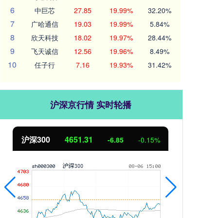
6
中巨芯
27.85
19.99%
32.20%
7
广哈通信
19.03
19.99%
5.84%
8
欣天科技
18.02
19.97%
28.44%
9
飞天诚信
12.56
19.96%
8.49%
10
任子行
7.16
19.93%
31.42%
沪深京行情 实时轮播
北证50
1122.88
创业
3.42
0.30%