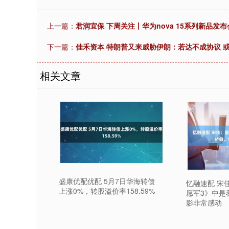
上一篇：
君润宜保 下周关注丨华为nova 15系列新品
下一篇：
佳禾资本 特朗普又来威胁伊朗：若达不成协议 
相关文章
盛康优配优配 5月7日华海转债
忆融速配 宋
上涨0%，转股溢价率158.59%
愿军3》中是
影非常感动