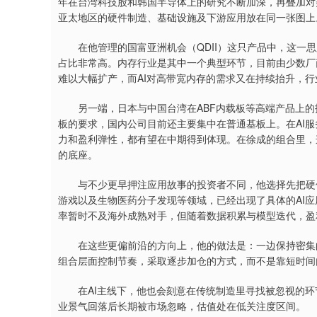
年在台湾科技股和韩国半导体上的研究不断加深，再叠加对美
亚太地区的硬件制造、基础设施及下游应用放在同一张图上
在他管理的国富亚洲机会（QDII）这只产品中，这一思
占比非常高。内存行业是其中一个典型环节，目前由少数厂
难以大幅扩产，而AI对高带宽内存的需求又在持续抬升，
另一端，日本与中国台湾在ABF内载板等高端产品上的技
板的要求，国内公司目前还主要集中在普通基板上。在AI
力和盈利弹性，都有望在中期得到体现。在徐成的组合里，
的底座。
与不少更早押注应用故事的投资者不同，他选择先把硬件
游戏以及生物医药分子发现等领域，已经出现了具体的AI
率暂时不及海外成熟对手，但随着数据积累与模型迭代，盈
在这些更偏前沿的方向上，他的做法是：一边保持密集的
组合层面控制节奏，采取逐步加仓的方式，而不是靠短时间
在AI主线下，他也会刻意在传统制造里寻找被忽视的环
业景气回落后长期被市场忽略，估值处在低关注度区间。