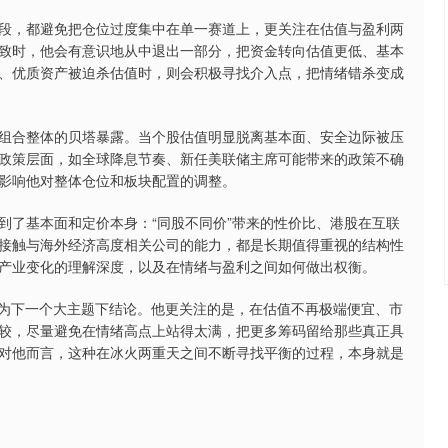
，都避免把仓位过度集中在单一赛道上，更关注在估值与盈利两
致时，他会有意识地从中退出一部分，把资金转向估值更低、基本
、优质资产被迫杀估值时，则会积极寻找介入点，把情绪错杀变成
合整体的贝塔暴露。当个股估值明显脱离基本面、安全边际被压
政策层面，如全球降息节奏、新任美联储主席可能带来的政策不确
影响他对整体仓位和板块配置的调整。
了基本面和定价本身：“同股不同价”带来的性价比、港股在互联
接触与海外经济高度相关公司的能力，都是长期值得重视的结构性
产业变化的理解深度，以及在情绪与盈利之间如何做出权衡。
为下一个大主题下结论。他更关注的是，在估值不再极端便宜、市
较，尽量避免在情绪高点上站得太满，把更多筹码留给那些真正具
对他而言，这种在冰火两重天之间不断寻找平衡的过程，本身就是