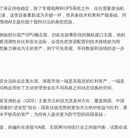
保证供电稳定，除了常规电网和UPS系统之外，往往需要柴油机
设提速，这类设备重新成为关键一环，而具备技术积累和产能基础、同
围绕AI主题挖掘个股阿尔法的典型思路。
如部分国产GPU概念股、仍处在故事阶段的脑机接口主题，他则
更强调性价比和安全边际，会优先把资源配置到技术路线较为明
想象力驱动为主的资产，则宁可先旁观、等待数据和业绩的进一步
全边际会反复出现。港股市场一端是高股息的红利资产，一端是
结构反而给了主动管理资金在不同风格之间动态切换的空间。
洲机会（QDII）主要关注科技尤其是AI方向，覆盖韩国、中国
搭建的“进攻型”组合；国富估值优势则更加关注绝对收益与红利，通
水平较高的资产，为持有人提供更为防守型的回报基础；
，则偏向在港股与A股、互联网与传统行业之间做均衡，试图在成