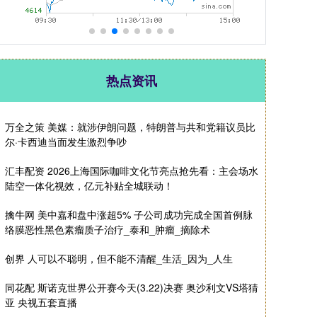
热点资讯
万全之策 美媒：就涉伊朗问题，特朗普与共和党籍议员比
尔·卡西迪当面发生激烈争吵
汇丰配资 2026上海国际咖啡文化节亮点抢先看：主会场水
陆空一体化视效，亿元补贴全城联动！
擒牛网 美中嘉和盘中涨超5% 子公司成功完成全国首例脉
络膜恶性黑色素瘤质子治疗_泰和_肿瘤_摘除术
创界 人可以不聪明，但不能不清醒_生活_因为_人生
同花配 斯诺克世界公开赛今天(3.22)决赛 奥沙利文VS塔猜
亚 央视五套直播