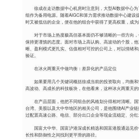
徐成在走访数据中心机房时注意到，大型AI数据中心为了
组作为备用电源。随着AIGC和算力需求推动数据中心建
时又被低估的企业，便在他的组合中获得了更高权重，成为
对于市场上热度极高但基本面仍不够清晰的一些方向，例
保持更谨慎的态度。面对市场上高认购、高波动的个股，他
晰、盈利模式更扎实、估值相对可控的公司上，对以情绪和
验证。
在冰火两重天中做均衡：差异化的产品定位
如果要用几个关键词概括徐成当前的投资取向，均衡和安
高波动、高成长的科技板块，在他看来，这种冰火两重天的
在产品层面，他把不同组合的风格划分得相对清晰。国富亚
台湾、美股以及大中华地区的相关公司，是他围绕AI产业链
过配置高速公路、电信、部分出口企业等现金流稳定、分红
国富大中华、国富沪港深成长精选和国富港股通远见价值
长性和防御性之间找到更平滑的路径。