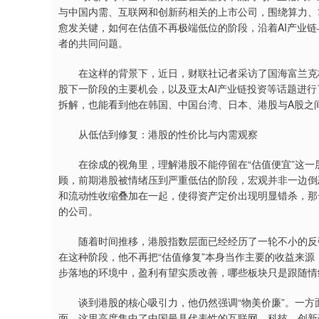
与中国内需、互联网和创新药相关的上市公司，围绕算力、
愈发关键，如何在估值不再极端低位的阶段，沿着AI产业
者的共同问题。
在这样的背景下，近日，财联社记者采访了国海富兰克林基
股下一阶段的主要机会，以及亚太AI产业链投资等话题进
拆解，也能看到他在韩国、中国台湾、日本、港股与A股之
从低估到修复：港股的性价比与内需观察
在徐成的视角里，理解港股不能停留在“估值便宜”这一
顾，前期港股被情绪压到严重低估的阶段，宏观并非一边倒
和流动性收缩叠加在一起，使得资产定价出现明显错杀，那
的公司。
随着时间推移，港股指数层面已经经历了一轮不小的反弹
在这种阶段，他不再把“估值修复”本身当作主要的收益来
步落地的环境中，盈利有望实质改善，哪些板块只是跟随情
谈到港股的核心吸引力，他仍然强调“物美价廉”。一方
面，这里高度集中了中国最具代表性的互联网、科技、创新